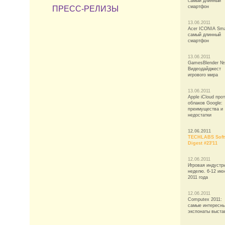
самый длинный
смартфон
ПРЕСС-РЕЛИЗЫ
13.06.2011
Acer ICONIA Sma
самый длинный
смартфон
13.06.2011
GamesBlender №
Видеодайджест
игрового мира
13.06.2011
Apple iCloud про
облаков Google:
преимущества и
недостатки
12.06.2011
TECHLABS Soft
Digest #23'11
12.06.2011
Игровая индустр
неделю. 6-12 ию
2011 года
12.06.2011
Computex 2011:
самые интересн
экспонаты выста