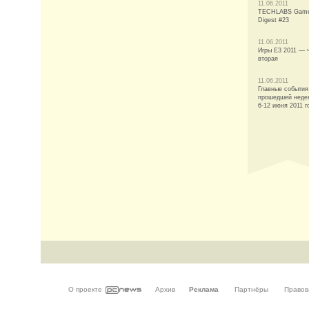
11.06.2011
TECHLABS Gam
Digest #23
11.06.2011
Игры E3 2011 — 
вторая
11.06.2011
Главные события
прошедшей неде
6-12 июня 2011 г
О проекте
Архив
Реклама
Партнёры
Правов