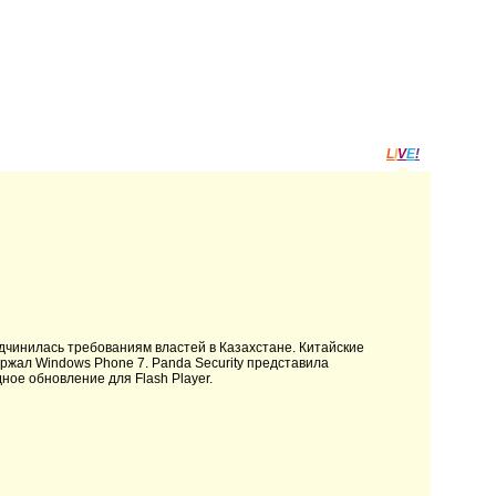
L
I
V
E
!
дчинилась требованиям властей в Казахстане. Китайские
ржал Windows Phone 7. Panda Security представила
ое обновление для Flash Player.