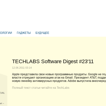
НОЛОГИИ
ГАДЖЕТЫ
БУДУЩЕЕ
TECHLABS Software Digest #23'11
12.06.2011 03:14
Apple представила свои новые программные продукты. Google не по
власти отрицают организацию атак на Gmail. Президент AT&T; подде
новую линейку антивирусных продуктов. Adobe выпустила внеочередн
Полный текст статьи читайте на
TechLabs
EVAL
rt –