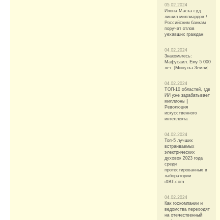
05.02.2024
Илона Маска суд
лишил миллиардов /
Российским банкам
поручат отлов
уехавших граждан
04.02.2024
Знакомьтесь:
Мафусаил. Ему 5 000
лет. [Минутка Земли]
04.02.2024
ТОП-10 областей, где
ИИ уже зарабатывает
миллионы |
Революция
искусственного
интеллекта
04.02.2024
Топ-5 лучших
встраиваемых
электрических
духовок 2023 года
среди
протестированных в
лаборатории
iXBT.com
04.02.2024
Как госкомпании и
ведомства переходят
на отечественный