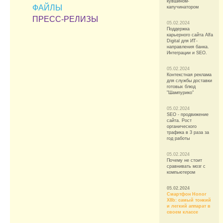
кувшином-
ФАЙЛЫ
капучинатором
ПРЕСС-РЕЛИЗЫ
05.02.2024
Поддержка
карьерного сайта Alfa
Digital для ИТ-
направления банка.
Интеграции и SEO.
05.02.2024
Контекстная реклама
для службы доставки
готовых блюд
"Шампурико"
05.02.2024
SEO - продвижение
сайта. Рост
органического
трафика в 3 раза за
год работы
05.02.2024
Почему не стоит
сравнивать мозг с
компьютером
05.02.2024
Смартфон Honor
X8b: самый тонкий
и легкий аппарат в
своем классе