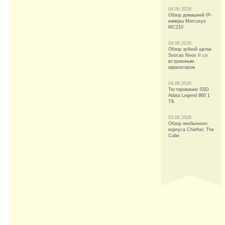
04.06.2026
Обзор домашней IP-
камеры Mercusys
MC210
04.06.2026
Обзор зубной щетки
Soocas Neos II со
встроенным
ирригатором
04.06.2026
Тестирование SSD
Adata Legend 860 1
ТБ
03.06.2026
Обзор необычного
корпуса Chieftec The
Cube