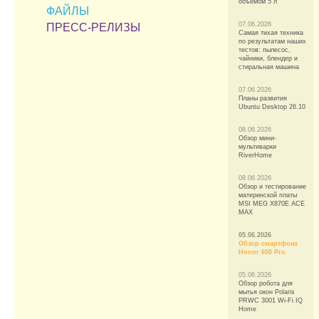
объемом 5 л
ФАЙЛЫ
07.06.2026
ПРЕСС-РЕЛИЗЫ
Самая тихая техника
по результатам наших
тестов: пылесос,
чайники, блендер и
стиральная машина
07.06.2026
Планы развития
Ubuntu Desktop 26.10
08.06.2026
Обзор мини-
мультиварки
RiverHome
08.06.2026
Обзор и тестирование
материнской платы
MSI MEG X870E ACE
MAX
05.06.2026
Обзор смартфона
Honor 600 Pro
05.06.2026
Обзор робота для
мытья окон Polaris
PRWC 3001 Wi-Fi IQ
Home