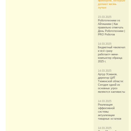
приборов, которые
делают жизнь
лучше
15.03.2025
Робототехники vs
Айтишники | Как
правильно отмечать
День Робототехники |
PRO Роботов
14.03.2025
Бюджетный «включил
и всё сразу
работает» мини-
компьютер образца
2025 г.
14.03.2025
Артур Усманов,
директор ЦИТ
Тюменской области:
Сегодня одной из
основных угроз
являются хактивисты
14.03.2025
Реализация
эффективной
системы
актуализации
товарных остатков
14.03.2025