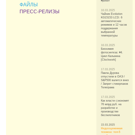
#робот
ФАЙЛЫ
16.03.2025
ПРЕСС-РЕЛИЗЫ
Чайник Evolution
KG15153 LCD: 6
автоматических
режимов и 12 часов
поддержания
выбранной
температуры
16.03.2025
Биохимия
фотосинтеза: #4.
Цикл Кальвина
[Clockwork]
17.03.2025
Павла Дурова
отпустили в ОАЭ /
S&P500 валится вниз
/ Запрет стикерпаков
Телеграма
17.03.2025
Как власти сэкономят
76 млрд руб. на
разработке и
производстве
беспилотников
15.03.2025
Недооцененная
техника: топ-5