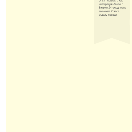
Опыт "Логемы": как
интеграция Авито с
Битрикс24 ежедневно
экономит 2 часа
отделу продаж