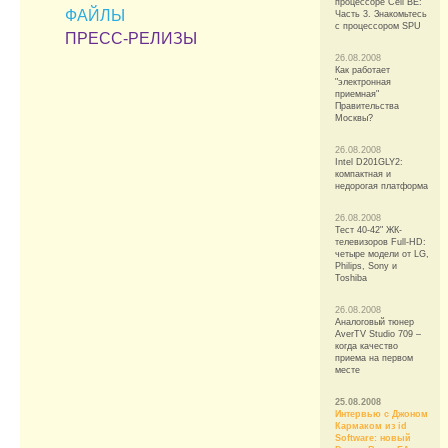
процессоре Cell BE:
ФАЙЛЫ
Часть 3. Знакомьтесь
с процессором SPU
ПРЕСС-РЕЛИЗЫ
26.08.2008
Как работает
"электронная
приемная"
Правительства
Москвы?
26.08.2008
Intel D201GLY2:
компактная и
недорогая платформа
26.08.2008
Тест 40-42" ЖК-
телевизоров Full-HD:
четыре модели от LG,
Philips, Sony и
Toshiba
26.08.2008
Аналоговый тюнер
AverTV Studio 709 –
когда качество
приема на первом
месте
25.08.2008
Интервью с Джоном
Кармаком из id
Software: новый