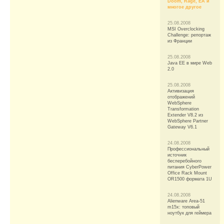
Doom, Rage, EA и
многое другое
25.08.2008
MSI Overclocking
Challenge: репортаж
из Франции
25.08.2008
Java EE в мире Web
2.0
25.08.2008
Активизация
отображений
WebSphere
Transformation
Extender V8.2 из
WebSphere Partner
Gateway V6.1
24.08.2008
Профессиональный
источник
бесперебойного
питания CyberPower
Office Rack Mount
OR1500 формата 1U
24.08.2008
Alienware Area-51
m15x: топовый
ноутбук для геймера