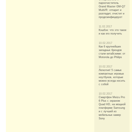
пароочиститель
Grand Master GM-Q7
Multi/R: отпарит и
разгладит, очистит и
продезинфицирует
11.02.2017
Кэшбэк: что это такое
и как его получить
10.02.2017
Как 6 крупнейших
западных брендов
стали китайскими: от
Motorola до Philips
10.02.2017
Легкотня! 5 самых
компактных игровых
ноутбуков, которые
можно всегда носить
с собой
10.02.2017
Смартфон Meizu Pro
6 Plus с экраном
Quad HD, на мощной
платформе Samsung
и с лучшей из
мобильных камер
Sony