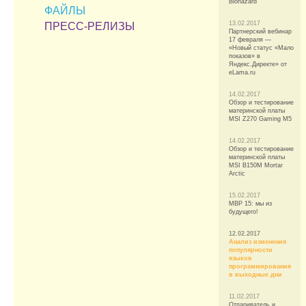
Biohazard
ФАЙЛЫ
13.02.2017
ПРЕСС-РЕЛИЗЫ
Партнерский вебинар
17 февраля —
«Новый статус «Мало
показов» в
Яндекс.Директе» от
eLama.ru
14.02.2017
Обзор и тестирование
материнской платы
MSI Z270 Gaming M5
14.02.2017
Обзор и тестирование
материнской платы
MSI B150M Mortar
Arctic
15.02.2017
MBP 15: мы из
будущего!
12.02.2017
Анализ изменения
популярности
языков
программирования
в выходные дни
11.02.2017
Отпариватель и