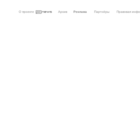
О проекте
Архив
Реклама
Партнёры
Правовая инф