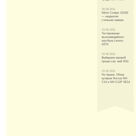
16.06.2011
Nikon Coolpix S3100
— недорогая
стильная камера
15.06.2011
Тестирование
мультимедийного
ноутбука Lenovo
G570
15.06.2011
Выбираем игровой
процессор: май 2011
15.06.2011
Не башни. Обзор
кулеров Noctua NH-
C14 и NH-C12P SE14