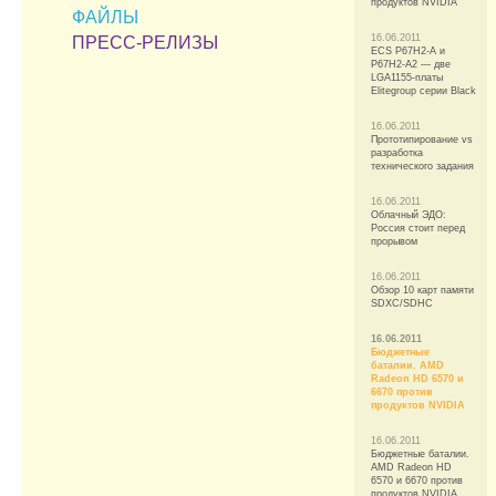
продуктов NVIDIA
ФАЙЛЫ
16.06.2011
ПРЕСС-РЕЛИЗЫ
ECS P67H2-A и
P67H2-A2 — две
LGA1155-платы
Elitegroup серии Black
16.06.2011
Прототипирование vs
разработка
технического задания
16.06.2011
Облачный ЭДО:
Россия стоит перед
прорывом
16.06.2011
Обзор 10 карт памяти
SDXC/SDHC
16.06.2011
Бюджетные
баталии. AMD
Radeon HD 6570 и
6670 против
продуктов NVIDIA
16.06.2011
Бюджетные баталии.
AMD Radeon HD
6570 и 6670 против
продуктов NVIDIA