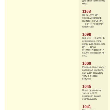
дроны на Чемпионате
мира
1168
Почти 70 % ИИ-
бизнеса Microsoft
завязано на OpenAI
— и это становится
проблемой
1096
GeForce RTX 2080 Ti
неожиданно стали
хитом для локального
ИИ — картам
кустарно удваивают
память и продают по
$500
1060
Руководитель Huawei
рассказал, как Китай
научился создавать
чипы с первой
попытки
1045
Новые компактные
часы в iOS 27
позволяют вашим
обоям дышать
1041