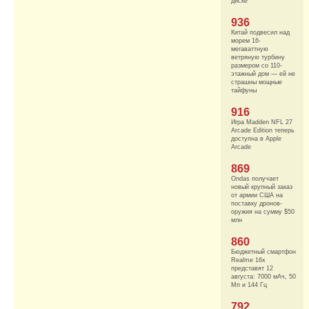
диске
936
Китай подвесил над
морем 16-
мегаваттную
ветряную турбину
размером со 110-
этажный дом — ей не
страшны мощные
тайфуны
916
Игра Madden NFL 27
Arcade Edition теперь
доступна в Apple
Arcade
869
Ondas получает
новый крупный заказ
от армии США на
поставку дронов-
оружия на сумму $50
млн
860
Бюджетный смартфон
Realme 16x
представят 12
августа: 7000 мАч, 50
Мп и 144 Гц
792