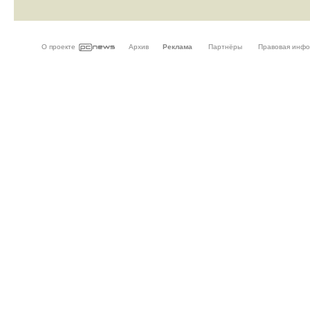
О проекте
Архив
Реклама
Партнёры
Правовая инф