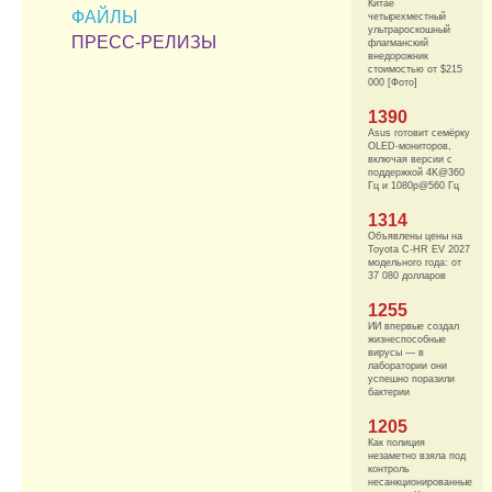
Китае
ФАЙЛЫ
четырехместный
ультрароскошный
ПРЕСС-РЕЛИЗЫ
флагманский
внедорожник
стоимостью от $215
000 [Фото]
1390
Asus готовит семёрку
OLED-мониторов,
включая версии с
поддержкой 4K@360
Гц и 1080p@560 Гц
1314
Объявлены цены на
Toyota C-HR EV 2027
модельного года: от
37 080 долларов
1255
ИИ впервые создал
жизнеспособные
вирусы — в
лаборатории они
успешно поразили
бактерии
1205
Как полиция
незаметно взяла под
контроль
несанкционированные