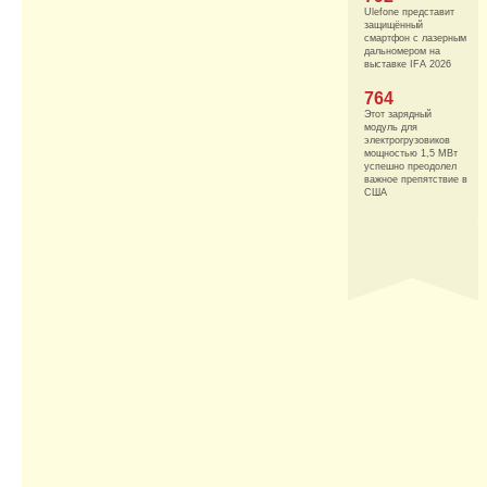
Ulefone представит
защищённый
смартфон с лазерным
дальномером на
выставке IFA 2026
764
Этот зарядный
модуль для
электрогрузовиков
мощностью 1,5 МВт
успешно преодолел
важное препятствие в
США