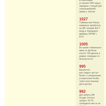
В Нью-Йорке
установят 600 новых
зарядных станций для
электромобилей
прямо у обочин
1027
Тайваньская Nanya
намерена заработать
на ИИ, вложив $10,7
млрд в передовую
фабрику DRAM с
EUV
1005
Во время чемпионата
мира по футболу
изъято 700 дронов в
рамках операции по
безопасности
995
Вашингтон
расследует доступ
Китая к санкционным
ускорителям Nvidia
через иностранные
дата-центры
992
Для работы ИИ
Google Chrome
требует 20 ГБ
свободного места на