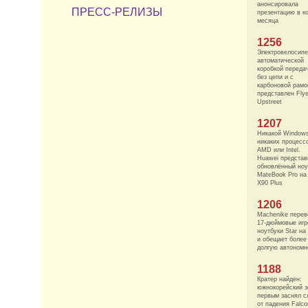
анонсировала
ПРЕСС-РЕЛИЗЫ
презентацию в к
месяца
1256
Электровелосипе
автоматической
коробкой переда
без цепи и с
карбоновой рамо
представлен Fly
Upstreet
1207
Никакой Window
никаких процесс
AMD или Intel.
Huawei представ
обновлённый ноу
MateBook Pro на 
X90 Plus
1206
Machenike перев
17-дюймовые иг
ноутбуки Star н
и обещает более
долгую автономн
1188
Кратер найден:
южнокорейский з
первым заснял с
от падения Falco