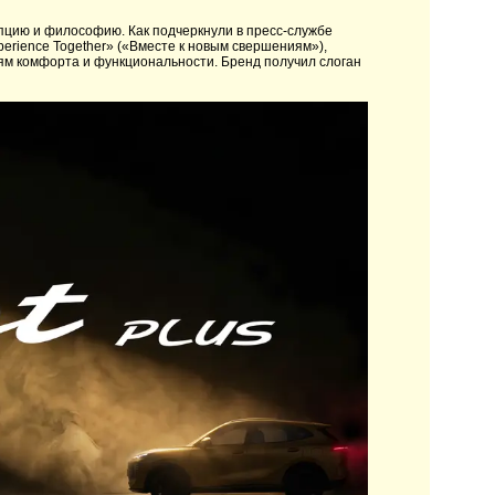
пцию и философию. Как подчеркнули в пресс-службе
erience Together» («Вместе к новым свершениям»),
ям комфорта и функциональности. Бренд получил слоган