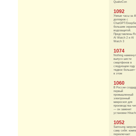
QuakeCon
1092
Умные часы за 4
долларов с
ChatGPT/DeepSe
большим экрано
водозащитой.
Представлены Ro
AI Watch 2 и AI
Watch 3
1074
Nothing намекну
выпуск шести
смартфонов в
следующем году
«вдвое больше»
в этом
1060
В России создад
первый
промышленный
электронный
микроскоп для
производства чи
— он заменит
установки Hitach
1052
Samsung загрузи
саму себя: комп
переключает