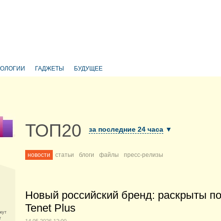
НОЛОГИИ
ГАДЖЕТЫ
БУДУЩЕЕ
ТОП20
за последние 24 часа
▼
новости
статьи
блоги
файлы
пресс-релизы
Новый российский бренд: раскрыты п
Tenet Plus
жут
r