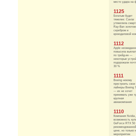
место удара на 
1125
Богатым будет
тяжелее: Caviar
утяжелила смарт
Ray-Ban золотом
серебром и
крокодиловой ко
1112
Apple неожиданн
повысила выпла
по трейд-ин —
некоторые устро
подорожали почт
30 %
1111
Boeing некому
пристроить свои
лайнеры Boeing 
— их не хочет
принимать уже т
крупная
авиакомпания
1110
Компания Nvidia 
возможность куп
GeForce RTX 50
рекомендованно
цене, но только 
мероприятии