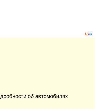
L
I
V
E
!
одробности об автомобилях