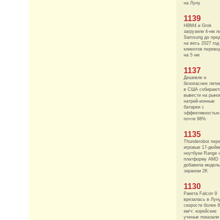
на Луну
1139
HBM4 и Grok
загрузили 4-нм л
Samsung до пре
на весь 2027 го
клиентов перево
на 5 нм
1137
Дешевле и
безопаснее лити
в США собирают
вывести на рыно
натрий-ионные
батареи с
эффективностью
почти 98%
1135
Thunderobot пер
игровые 17-дюй
ноутбуки Range 
платформу AMD 
добавила модель
экраном 2K
1130
Ракета Falcon 9
врезалась в Лун
скорости более 
км/ч: корейские
ученые показали