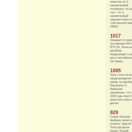
клиентов на 5-
нанометровый
техпроцесс из-за
того, что 4-
нанометровый
загружен выпуск
собственной пам
HBM4
1017
Ожидаются пере
поставками GeFo
RTX 50. Японск
ритейлер
предупредил о р
цен и нестабиль
поставках
1005
Sony стала печа
предупреждение
прямо на коробк
PlayStation 5.
Компания
напоминает, что 
2028 года перест
выпускать игры 
дисках
829
Самая большая
фабрика чипов н
планете: SpaceX
Tesla раскрыли
проект Terafab