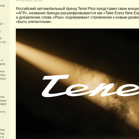
14.05.2026 12:00
онце
Российский автомобильный бренд Tenet Plus представил свою конце
«АГР», название бренда расшифровывается как «Take Every New Exp
а добавление слова «Plus» подчёркивает стремление к новым уровн
«Быть элегантным».
д с
ч,
й:
er G1
s и
оров
ила
тбук
Kirin
ела
ровые
а AMD
ость
онд
лед
n 9