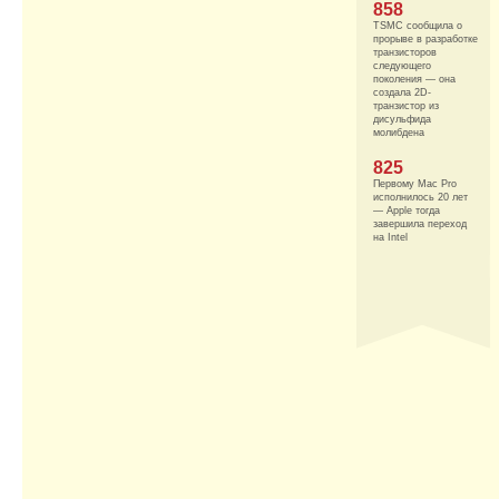
858
TSMC сообщила о
прорыве в разработке
транзисторов
следующего
поколения — она
создала 2D-
транзистор из
дисульфида
молибдена
825
Первому Mac Pro
исполнилось 20 лет
— Apple тогда
завершила переход
на Intel