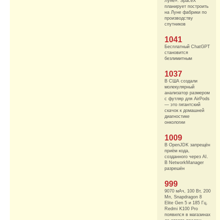
Луне». SpaceX
планирует построить
на Луне фабрики по
производству
спутников
1041
Бесплатный ChatGPT
становится
безлимитным
1037
В США создали
молекулярный
анализатор размером
с футляр для AirPods
— это гигантский
скачок к домашней
диагностике
онкологии
1009
В OpenJDK запрещён
приём кода,
созданного через AI.
В NetworkManager
разрешён
999
9070 мАч, 100 Вт, 200
Мп, Snapdragon 8
Elite Gen 5 и 185 Гц.
Redmi K100 Pro
появился в магазинах