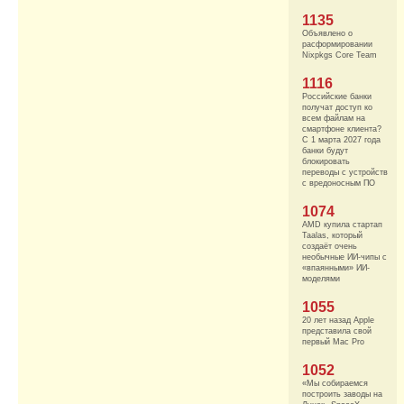
1135
Объявлено о
расформировании
Nixpkgs Core Team
1116
Российские банки
получат доступ ко
всем файлам на
смартфоне клиента?
С 1 марта 2027 года
банки будут
блокировать
переводы с устройств
с вредоносным ПО
1074
AMD купила стартап
Taalas, который
создаёт очень
необычные ИИ-чипы с
«впаянными» ИИ-
моделями
1055
20 лет назад Apple
представила свой
первый Mac Pro
1052
«Мы собираемся
построить заводы на