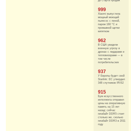
до старта продаж
999
Xiaomi выпустила
мощный моющий
пылесос с пеной,
паром 160 °C и
промывкой щетки
кипятком
962
В США увидели
военную угрозу в
дронах с лидарами и
тепловизорами — в
том числе
потребительских
937
У Европы будет свой
Starlink: ЕС утвердил
348 спутников IRIS2
915
Бум искусственного
интеллекта отправил
цены на оперативную
память на 15 лет
назад: сейчас
гигабайт DDR5 стоит
столько же, сколько
гигабайт DDR3 в 2011
году