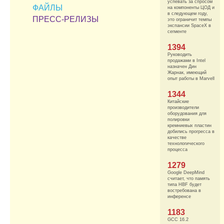
успевать за спросом
ФАЙЛЫ
на компоненты ЦОД и
в следующем году,
ПРЕСС-РЕЛИЗЫ
это ограничит темпы
экспансии SpaceX в
сегменте
1394
Руководить
продажами в Intel
назначен Дин
Жарнак, имеющий
опыт работы в Marvell
1344
Китайские
производители
оборудования для
полировки
кремниевых пластин
добились прогресса в
качестве
технологического
процесса
1279
Google DeepMind
считает, что память
типа HBF будет
востребована в
инференсе
1183
GCC 16.2