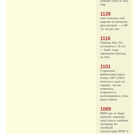
гигабайт DDR3 в 2011
году
1128
Intel показала своё
видение космических
дата-центров — и ИИ
тут ни при чём
1116
Первому Mac Pro
исполнилось 20 лет
— Apple тогда
завершила переход
на Intel
1101
Старенькие
майнинговые карты
Nvidia CMP 170HX
взлетели в цене на
порядок, так как
появилась
возможность
разблокировать очень
много памяти
1069
BMW уже не будет
прежней: компания
запустила в серийное
производство
новейший
электроседан BMW i3