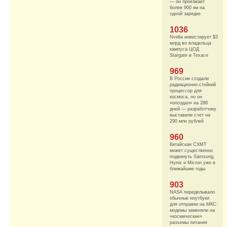
— он проезжает
более 900 км на
одной зарядке
1036
Nvidia инвестирует $3
млрд во владельца
кампуса ЦОД
Stargate в Техасе
969
В России создали
радиационно-стойкий
процессор для
космоса, но он
«опоздал» на 288
дней — разработчику
выставили счет на
290 млн рублей
960
Китайская CXMT
может существенно
подвинуть Samsung,
Hynix и Micron уже в
ближайшие годы
903
NASA переделывало
обычные ноутбуки
для отправки на МКС:
модемы заменяли на
«космические»
разъемы питания