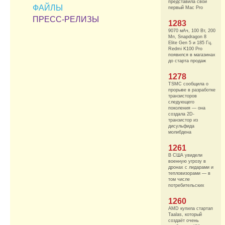
представила свой
ФАЙЛЫ
первый Mac Pro
ПРЕСС-РЕЛИЗЫ
1283
9070 мАч, 100 Вт, 200
Мп, Snapdragon 8
Elite Gen 5 и 185 Гц.
Redmi K100 Pro
появился в магазинах
до старта продаж
1278
TSMC сообщила о
прорыве в разработке
транзисторов
следующего
поколения — она
создала 2D-
транзистор из
дисульфида
молибдена
1261
В США увидели
военную угрозу в
дронах с лидарами и
тепловизорами — в
том числе
потребительских
1260
AMD купила стартап
Taalas, который
создаёт очень