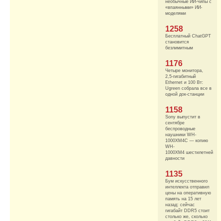
необычные ИИ-чипы с
«впаянными» ИИ-
моделями
1258
Бесплатный ChatGPT
становится
безлимитным
1176
Четыре монитора,
2,5-гигабитный
Ethernet и 100 Вт:
Ugreen собрала все в
одной док-станции
1158
Sony выпустит в
сентябре
беспроводные
наушники WH-
1000XM4C — копию
WH-
1000XM4 шестилетней
давности
1135
Бум искусственного
интеллекта отправил
цены на оперативную
память на 15 лет
назад: сейчас
гигабайт DDR5 стоит
столько же, сколько