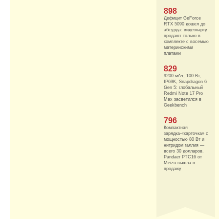
898
Дефицит GeForce
RTX 5090 дошел до
абсурда: видеокарту
продают только в
комплекте с восемью
материнскими
платами
829
9200 мАч, 100 Вт,
IP69K, Snapdragon 6
Gen 5: глобальный
Redmi Note 17 Pro
Max засветился в
Geekbench
796
Компактная
зарядка-«карточка» с
мощностью 80 Вт и
нитридом галлия —
всего 30 долларов.
Pandaer PTC16 от
Meizu вышла в
продажу