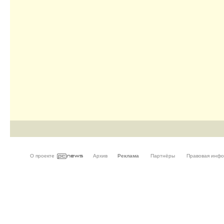
О проекте
Архив
Реклама
Партнёры
Правовая инф