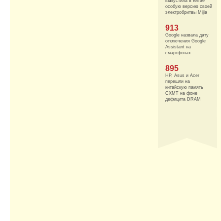
выпустила в Китае
особую версию своей
электробритвы Mijia
913
Google назвала дату
отключения Google
Assistant на
смартфонах
895
HP, Asus и Acer
перешли на
китайскую память
CXMT на фоне
дефицита DRAM