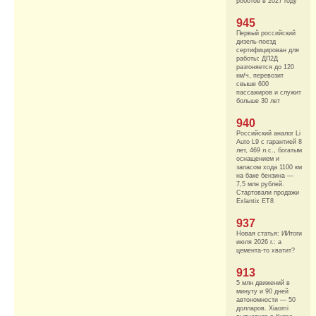
роботов в 2027 году
945
Первый российский
дизель-поезд
сертифицирован для
работы: ДП2Д
разгоняется до 120
км/ч, перевозит
свыше 600
пассажиров и служит
больше 30 лет
940
Российский аналог Li
Auto L9 с гарантией 8
лет, 469 л.с., богатым
оснащением и
запасом хода 1100 км
на баке бензина —
7,5 млн рублей.
Стартовали продажи
Exlantix ET8
937
Новая статья: ИИтоги
июля 2026 г.: а
цемента-то хватит?
913
5 млн движений в
минуту и 90 дней
автономности — 50
долларов. Xiaomi