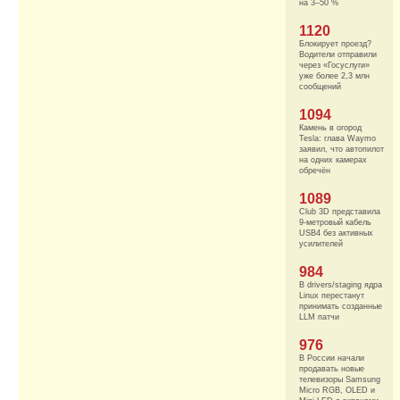
на 3–50 %
1120
Блокирует проезд?
Водители отправили
через «Госуслуги»
уже более 2,3 млн
сообщений
1094
Камень в огород
Tesla: глава Waymo
заявил, что автопилот
на одних камерах
обречён
1089
Club 3D представила
9-метровый кабель
USB4 без активных
усилителей
984
В drivers/staging ядра
Linux перестанут
принимать созданные
LLM патчи
976
В России начали
продавать новые
телевизоры Samsung
Micro RGB, OLED и