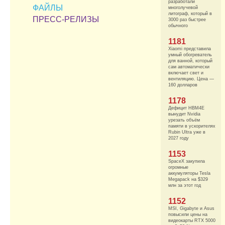
разработали
ФАЙЛЫ
многолучевой
литограф, который в
ПРЕСС-РЕЛИЗЫ
3000 раз быстрее
обычного
1181
Xiaomi представила
умный обогреватель
для ванной, который
сам автоматически
включает свет и
вентиляцию. Цена —
160 долларов
1178
Дефицит HBM4E
вынудит Nvidia
урезать объём
памяти в ускорителях
Rubin Ultra уже в
2027 году
1153
SpaceX закупила
огромные
аккумуляторы Tesla
Megapack на $329
млн за этот год
1152
MSI, Gigabyte и Asus
повысили цены на
видеокарты RTX 5000