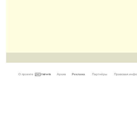
О проекте
Архив
Реклама
Партнёры
Правовая инф