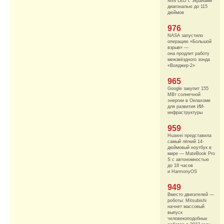
Mini LED с экранами
диагональю до 115
дюймов
976
NASA запустило
операцию «Большой
взрыв» —
она продлит работу
межзвёздного зонда
«Вояджер-2»
965
Google закупит 155
МВт солнечной
энергии в Оклахоме
для развития ИИ-
инфраструктуры
959
Huawei представила
самый лёгкий 14-
дюймовый ноутбук в
мире — MateBook Pro
S с автономностью
до 18 часов
и HarmonyOS
949
Вместо двигателей —
роботы: Mitsubishi
начнет массовый
выпуск
человекоподобных