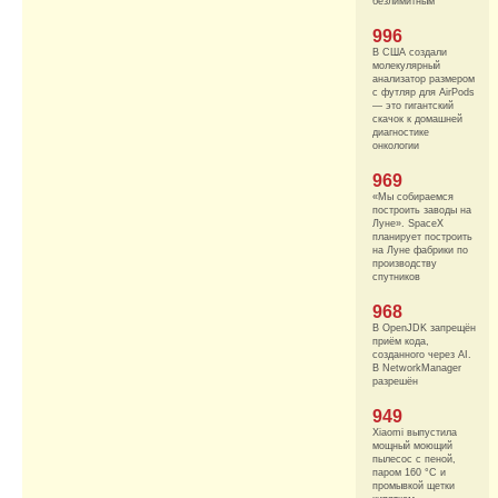
безлимитным
996
В США создали
молекулярный
анализатор размером
с футляр для AirPods
— это гигантский
скачок к домашней
диагностике
онкологии
969
«Мы собираемся
построить заводы на
Луне». SpaceX
планирует построить
на Луне фабрики по
производству
спутников
968
В OpenJDK запрещён
приём кода,
созданного через AI.
В NetworkManager
разрешён
949
Xiaomi выпустила
мощный моющий
пылесос с пеной,
паром 160 °C и
промывкой щетки