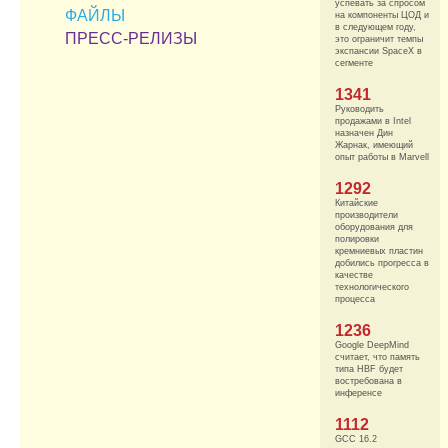
успевать за спросом
ФАЙЛЫ
на компоненты ЦОД и
в следующем году,
ПРЕСС-РЕЛИЗЫ
это ограничит темпы
экспансии SpaceX в
сегменте
1341
Руководить
продажами в Intel
назначен Дин
Жарнак, имеющий
опыт работы в Marvell
1292
Китайские
производители
оборудования для
полировки
кремниевых пластин
добились прогресса в
качестве
технологического
процесса
1236
Google DeepMind
считает, что память
типа HBF будет
востребована в
инференсе
1112
GCC 16.2