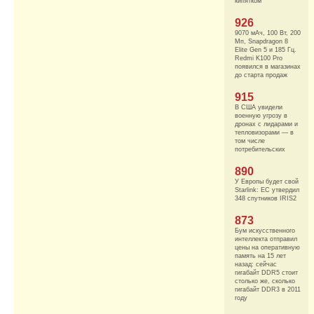
кипятком
926
9070 мАч, 100 Вт, 200
Мп, Snapdragon 8
Elite Gen 5 и 185 Гц.
Redmi K100 Pro
появился в магазинах
до старта продаж
915
В США увидели
военную угрозу в
дронах с лидарами и
тепловизорами — в
том числе
потребительских
890
У Европы будет свой
Starlink: ЕС утвердил
348 спутников IRIS2
873
Бум искусственного
интеллекта отправил
цены на оперативную
память на 15 лет
назад: сейчас
гигабайт DDR5 стоит
столько же, сколько
гигабайт DDR3 в 2011
году