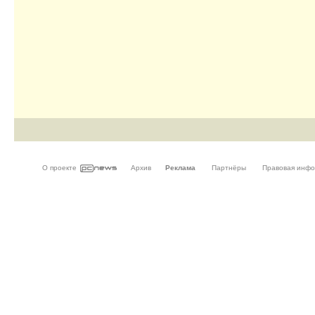
О проекте
Архив
Реклама
Партнёры
Правовая инф