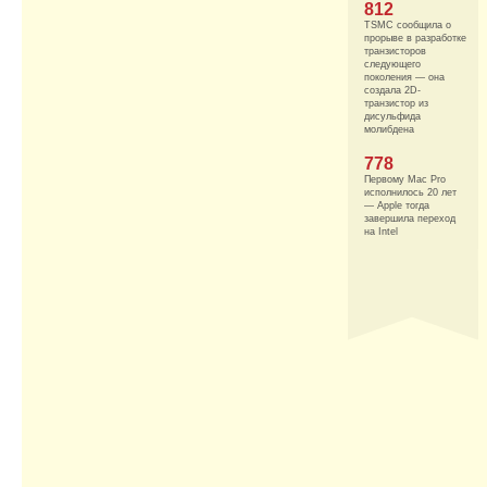
812
TSMC сообщила о
прорыве в разработке
транзисторов
следующего
поколения — она
создала 2D-
транзистор из
дисульфида
молибдена
778
Первому Mac Pro
исполнилось 20 лет
— Apple тогда
завершила переход
на Intel