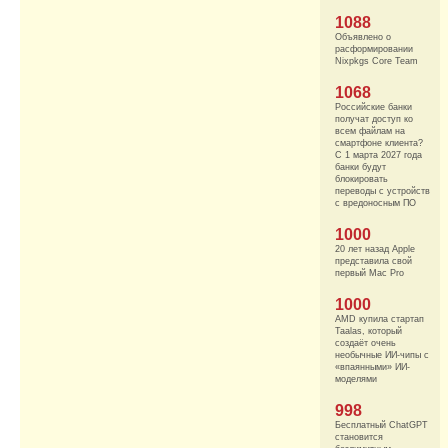
1088
Объявлено о
расформировании
Nixpkgs Core Team
1068
Российские банки
получат доступ ко
всем файлам на
смартфоне клиента?
С 1 марта 2027 года
банки будут
блокировать
переводы с устройств
с вредоносным ПО
1000
20 лет назад Apple
представила свой
первый Mac Pro
1000
AMD купила стартап
Taalas, который
создаёт очень
необычные ИИ-чипы с
«впаянными» ИИ-
моделями
998
Бесплатный ChatGPT
становится