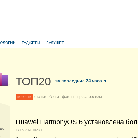
НОЛОГИИ
ГАДЖЕТЫ
БУДУЩЕЕ
ТОП20
за последние 24 часа
▼
новости
статьи
блоги
файлы
пресс-релизы
Huawei HarmonyOS 6 установлена боле
д с
14.05.2026 06:30
ч,