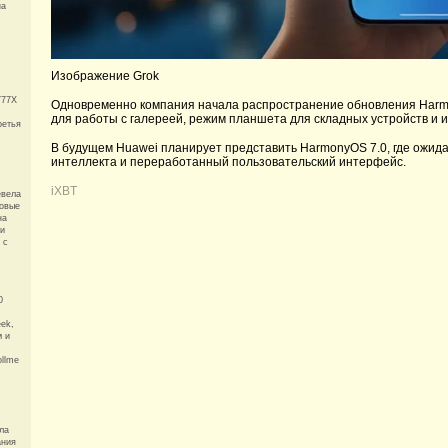
на
Изображение Grok
777X
Одновременно компания начала распространение обновления Harmo
для работы с галереей, режим планшета для складных устройств и 
ретья
В будущем Huawei планирует представить HarmonyOS 7.0, где ожида
интеллекта и переработанный пользовательский интерфейс.
iXBT
евела
мовые
на
и
 с
0
ek,
м и
llme
ла
ания