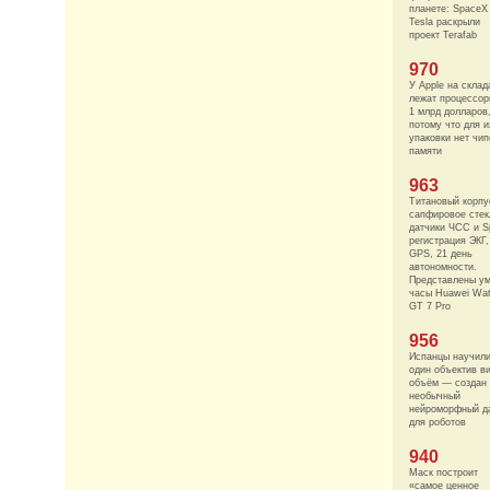
планете: SpaceX
Tesla раскрыли
проект Terafab
970
У Apple на склад
лежат процессор
1 млрд долларов
потому что для и
упаковки нет чип
памяти
963
Титановый корпу
сапфировое стек
датчики ЧСС и S
регистрация ЭКГ,
GPS, 21 день
автономности.
Представлены у
часы Huawei Wa
GT 7 Pro
956
Испанцы научил
один объектив в
объём — создан
необычный
нейроморфный д
для роботов
940
Маск построит
«самое ценное