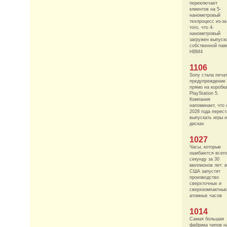
переключает
клиентов на 5-
нанометровый
техпроцесс из-за
того, что 4-
нанометровый
загружен выпуск
собственной пам
HBM4
1106
Sony стала печа
предупреждение
прямо на коробк
PlayStation 5.
Компания
напоминает, что 
2028 года перест
выпускать игры 
дисках
1027
Часы, которые
ошибаются всего
секунду за 30
миллионов лет: в
США запустят
производство
сверхточных и
сверхкомпактных
атомных часов
1014
Самая большая
фабрика чипов н