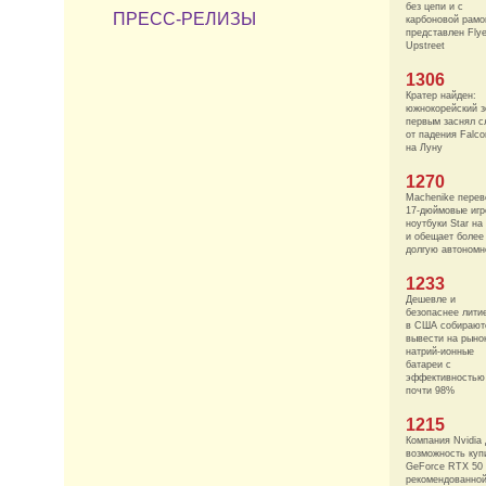
без цепи и с
ПРЕСС-РЕЛИЗЫ
карбоновой рамо
представлен Fly
Upstreet
1306
Кратер найден:
южнокорейский з
первым заснял с
от падения Falco
на Луну
1270
Machenike перев
17-дюймовые иг
ноутбуки Star н
и обещает более
долгую автономн
1233
Дешевле и
безопаснее лити
в США собирают
вывести на рыно
натрий-ионные
батареи с
эффективностью
почти 98%
1215
Компания Nvidia 
возможность куп
GeForce RTX 50
рекомендованно