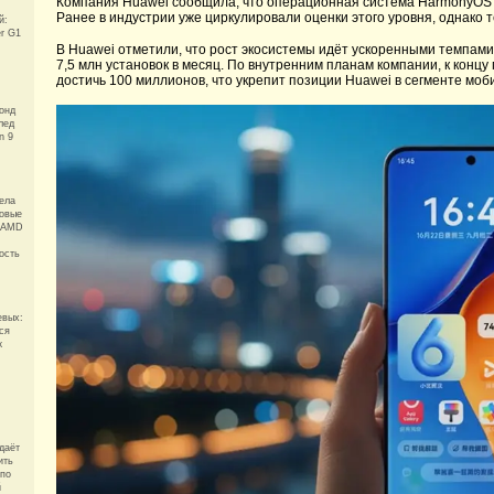
Компания Huawei сообщила, что операционная система HarmonyOS 6
Ранее в индустрии уже циркулировали оценки этого уровня, однако
й:
er G1
В Huawei отметили, что рост экосистемы идёт ускоренными темпам
7,5 млн установок в месяц. По внутренним планам компании, к конц
достичь 100 миллионов, что укрепит позиции Huawei в сегменте мо
онд
лед
n 9
ела
ровые
а AMD
ость
евых:
ся
к
даёт
ить
 по
й