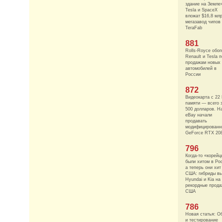
здание на Земле
Tesla и SpaceX
вложат $16,8 мл
мегазавод чипов
TeraFab
881
Rolls-Royce обог
Renault и Tesla п
продажам новых
автомобилей в
России
872
Видеокарта с 22
памяти — всего 
500 долларов. Н
eBay начали
продавать
модифицированн
GeForce RTX 208
796
Когда-то «корейц
были хитом в Ро
а теперь они хит
США: гибриды в
Hyundai и Kia на
рекордные прода
США
786
Новая статья: О
и тестирование