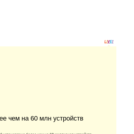
L
I
V
E
!
е чем на 60 млн устройств