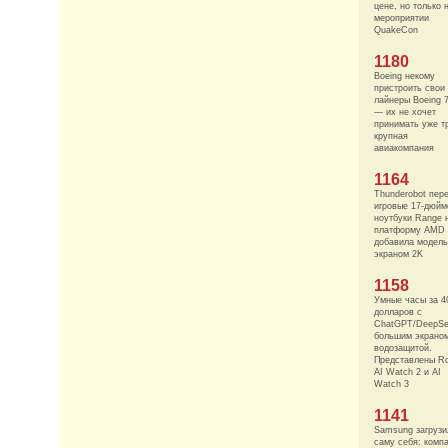
цене, но только 
мероприятии
QuakeCon
1180
Boeing некому
пристроить свои
лайнеры Boeing 
— их не хочет
принимать уже т
крупная
авиакомпания
1164
Thunderobot пер
игровые 17-дюй
ноутбуки Range 
платформу AMD 
добавила модель
экраном 2K
1158
Умные часы за 4
долларов с
ChatGPT/DeepSe
большим экрано
водозащитой.
Представлены Ro
AI Watch 2 и AI
Watch 3
1141
Samsung загрузи
саму себя: комп