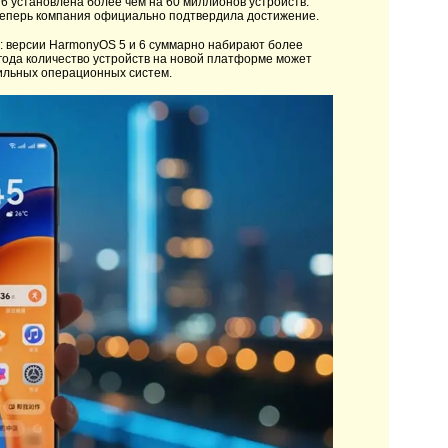
 установлена более чем на 60 миллионов устройств.
 теперь компания официально подтвердила достижение.
и: версии HarmonyOS 5 и 6 суммарно набирают более
у года количество устройств на новой платформе может
бильных операционных систем.