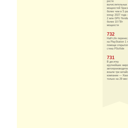
росте
вычислительных
мощностей Spac
более чем в 5 ра
концу 2027 года
2 млн GPU Nvidi
более 10 ГВт
мощности
732
Half-Life перене
на PlayStation 1 
помощи открытог
стека PSoXide
731
В десятку
крупнейших мир
автопроизводите
вошли три китай
компании — Xiao
только на 29 мес