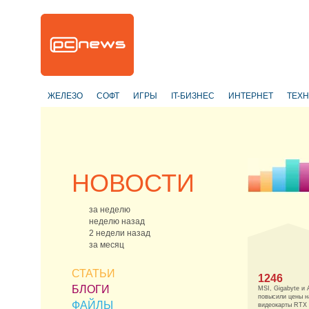
ЖЕЛЕЗО
СОФТ
ИГРЫ
IT-БИЗНЕС
ИНТЕРНЕТ
ТЕХ
НОВОСТИ
за неделю
неделю назад
2 недели назад
за месяц
СТАТЬИ
1246
БЛОГИ
MSI, Gigabyte и 
повысили цены н
ФАЙЛЫ
видеокарты RTX