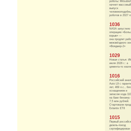
роботы: Mitsubish
начнет массовый
выпуск
человекоподобн
роботов в 2027 г
1036
NASA запустило
операцию «Боль
взрыв» —
она продлит раб
межзвёздного зо
«Вояджер-2»
1029
Новая статья: И
июля 2026 г.: а
цемента-то хвати
1016
Российский анало
Auto L9 с гарант
лет, 469 л.с., бо
оснащением и
запасом хода 11
на баке бензина
7,5 млн рублей.
Стартовали про
Exlantix ET8
1015
Первый российс
дизель-поезд
сертифицирован