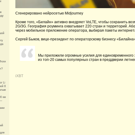
i
ых
Сгенерировано нейросетью Midjourney
оду
Кроме того, «Билайн» активно внедряет VoLTE, чтобы сохранить воз
2G/3G. География роуминга охватывает 220 стран и территорий. Аб
через мобильное приложение оператора, выбирая пакеты интернета
шой
Сергей Быков, вице-президент по операторскому бизнесу «Билайна»
оту
нда
Мы приложили огромные усилия для единовременного з
из топ-20 самых популярных стран в преддверии летнег
Итоги
т?
iXBT
г Li
ией 8
гатым
00 км
 —
дажи
кий
 для