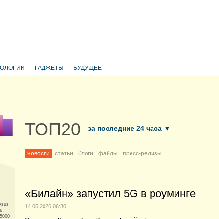
НОЛОГИИ
ГАДЖЕТЫ
БУДУЩЕЕ
ТОП20
за последние 24 часа
▼
новости
статьи
блоги
файлы
пресс-релизы
«Билайн» запустил 5G в роуминге
Asus
14.05.2026 06:30
а
 5000