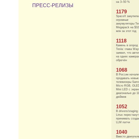
на 3–50 %
ПРЕСС-РЕЛИЗЫ
1179
SpaceX закупила
огромные
аккумуляторы Te
Megapack на $3
млн за этот год
1118
Камень в огород
Tesla: глава Wa
заявил, что авто
на одних камера
обречён
1068
В России начали
продавать новые
телевизоры Sam
Micro RGB, OLE
Mini LED с экра
диагональю до 1
дюймов
1052
В drivers/staging
Linux перестанут
принимать созда
LLM патчи
1040
Вместо двигател