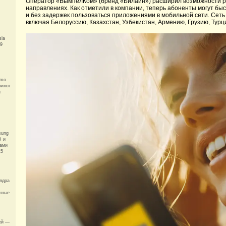
Оператор «ВымпелКом» (бренд «Билайн») расширил возможности ро
направлениях. Как отметили в компании, теперь абоненты могут бы
и без задержек пользоваться приложениями в мобильной сети. Сеть 
включая Белоруссию, Казахстан, Узбекистан, Армению, Грузию, Турци
sla
29
ymo
пилот
х
sung
D и
нами
15
 ядра
нные
ей —