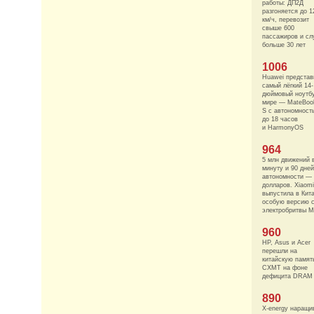
работы: ДП2Д
разгоняется до 1
км/ч, перевозит
свыше 600
пассажиров и сл
больше 30 лет
1006
Huawei представ
самый лёгкий 14-
дюймовый ноутбу
мире — MateBoo
S с автономност
до 18 часов
и HarmonyOS
964
5 млн движений 
минуту и 90 дней
автономности —
долларов. Xiaomi
выпустила в Кит
особую версию 
электробритвы Mi
960
HP, Asus и Acer
перешли на
китайскую памят
CXMT на фоне
дефицита DRAM
890
X-energy наращи