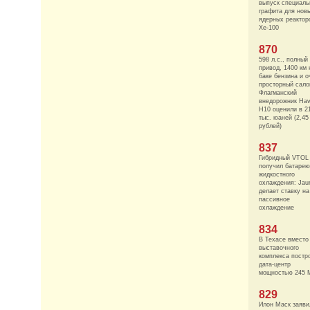
выпуск специаль
графита для нов
ядерных реактор
Xe-100
870
598 л.с., полный
привод, 1400 км 
баке бензина и о
просторный сало
Флагманский
внедорожник Hav
H10 оценили в 2
тыс. юаней (2,45
рублей)
837
Гибридный VTOL
получил батарею
жидкостного
охлаждения: Jau
делает ставку на
пассивное
охлаждение
834
В Техасе вместо
выставочного
комплекса постр
дата-центр
мощностью 245 
829
Илон Маск заяви