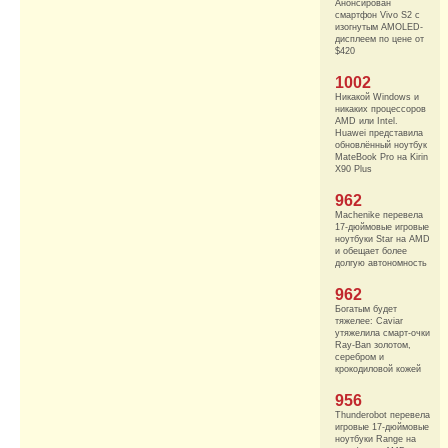
Анонсирован
смартфон Vivo S2 с
изогнутым AMOLED-
дисплеем по цене от
$420
1002
Никакой Windows и
никаких процессоров
AMD или Intel.
Huawei представила
обновлённый ноутбук
MateBook Pro на Kirin
X90 Plus
962
Machenike перевела
17-дюймовые игровые
ноутбуки Star на AMD
и обещает более
долгую автономность
962
Богатым будет
тяжелее: Caviar
утяжелила смарт-очки
Ray-Ban золотом,
серебром и
крокодиловой кожей
956
Thunderobot перевела
игровые 17-дюймовые
ноутбуки Range на