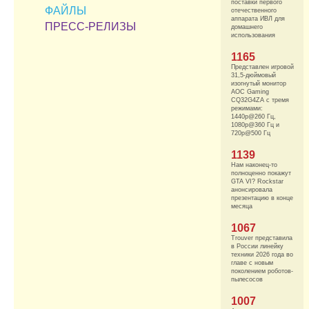
поставки первого
ФАЙЛЫ
отечественного
аппарата ИВЛ для
ПРЕСС-РЕЛИЗЫ
домашнего
использования
1165
Представлен игровой
31,5-дюймовый
изогнутый монитор
AOC Gaming
CQ32G4ZA с тремя
режимами:
1440p@260 Гц,
1080p@360 Гц и
720p@500 Гц
1139
Нам наконец-то
полноценно покажут
GTA VI? Rockstar
анонсировала
презентацию в конце
месяца
1067
Trouver представила
в России линейку
техники 2026 года во
главе с новым
поколением роботов-
пылесосов
1007