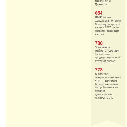
мероприятии
QuakeCon
854
HBM4 и Grok
загрузили 4-нм линии
Samsung до предела
на весь 2027 год —
клиентов переводят
на 5 нм
780
Sony начала
клеймить PlayStation
5 стикерами с
предупреждением об
отказе от дисков
778
Windscribe —
создатель известного
VPN — выпустила
бесплатный скрипт,
который отключает
скрытый
идентификатор
Windows GDID