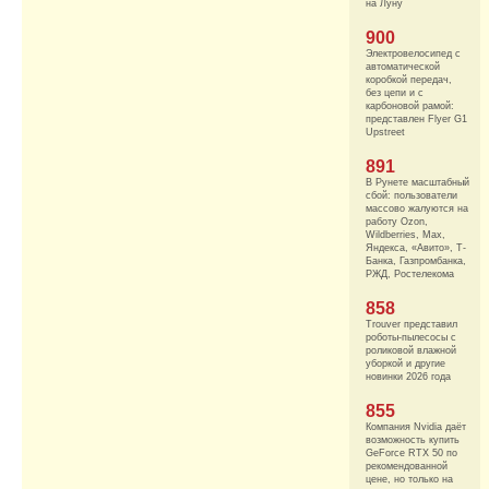
на Луну
900
Электровелосипед с
автоматической
коробкой передач,
без цепи и с
карбоновой рамой:
представлен Flyer G1
Upstreet
891
В Рунете масштабный
сбой: пользователи
массово жалуются на
работу Ozon,
Wildberries, Max,
Яндекса, «Авито», Т-
Банка, Газпромбанка,
РЖД, Ростелекома
858
Trouver представил
роботы-пылесосы с
роликовой влажной
уборкой и другие
новинки 2026 года
855
Компания Nvidia даёт
возможность купить
GeForce RTX 50 по
рекомендованной
цене, но только на