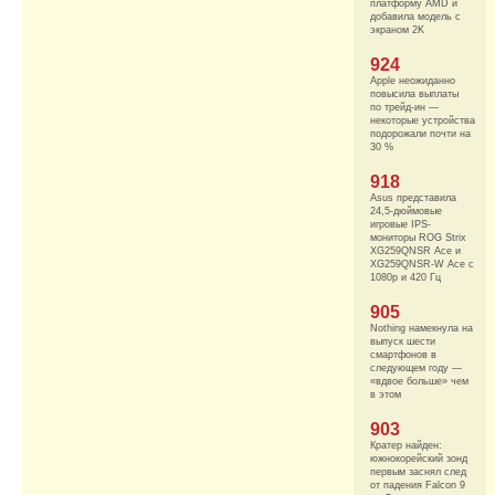
платформу AMD и
добавила модель с
экраном 2K
924
Apple неожиданно
повысила выплаты
по трейд-ин —
некоторые устройства
подорожали почти на
30 %
918
Asus представила
24,5-дюймовые
игровые IPS-
мониторы ROG Strix
XG259QNSR Ace и
XG259QNSR-W Ace с
1080p и 420 Гц
905
Nothing намекнула на
выпуск шести
смартфонов в
следующем году —
«вдвое больше» чем
в этом
903
Кратер найден:
южнокорейский зонд
первым заснял след
от падения Falcon 9