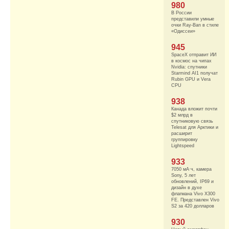
980
В России
представили умные
очки Ray-Ban в стиле
«Одиссеи»
945
SpaceX отправит ИИ
в космос на чипах
Nvidia: спутники
Starmind AI1 получат
Rubin GPU и Vera
CPU
938
Канада вложит почти
$2 млрд в
спутниковую связь
Telesat для Арктики и
расширит
группировку
Lightspeed
933
7050 мА·ч, камера
Sony, 5 лет
обновлений, IP69 и
дизайн в духе
флагмана Vivo X300
FE. Представлен Vivo
S2 за 420 долларов
930