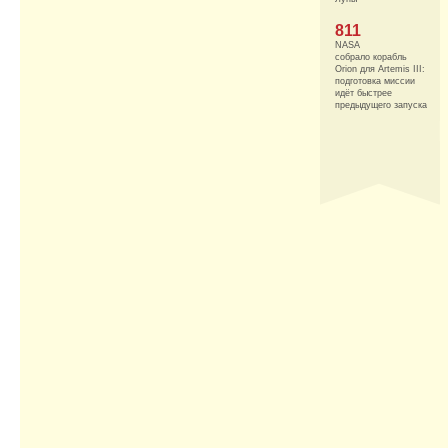
811
NASA
собрало корабль
Orion для Artemis III:
подготовка миссии
идёт быстрее
предыдущего запуска