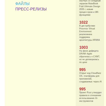
ноутбук со складным
ФАЙЛЫ
экраном MateBook
Fold Ultimate Design
ПРЕСС-РЕЛИЗЫ
2026 с новым
процессором и ИИ-
функциями
1022
В дистрибутиве
Proxmox Virtual
Environment
реализована
поддержка
архитектуры ARM64
1003
На фоне дефицита
DRAM Apple
обратилась к CXMT,
но не договорилась
по цене
995
Открыт код Cloudflare
OS, платформы для
приложений,
создаваемых через AI
995
Проект Rust утвердил
правила в отношении
использования AI-
инструментов