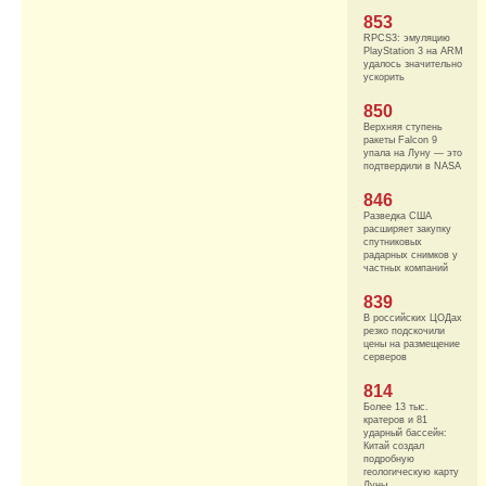
853
RPCS3: эмуляцию
PlayStation 3 на ARM
удалось значительно
ускорить
850
Верхняя ступень
ракеты Falcon 9
упала на Луну — это
подтвердили в NASA
846
Разведка США
расширяет закупку
спутниковых
радарных снимков у
частных компаний
839
В российских ЦОДах
резко подскочили
цены на размещение
серверов
814
Более 13 тыс.
кратеров и 81
ударный бассейн:
Китай создал
подробную
геологическую карту
Луны