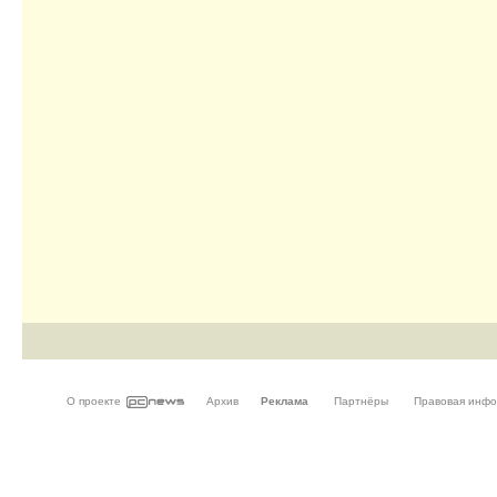
О проекте
Архив
Реклама
Партнёры
Правовая инф