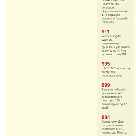
Новый смартфон
Redmi за 150
долларов.
Представлен Redmi
17 с большим
экраном и батареей
6300 мАч
911
Western Digital
удвоила
операционную
прибыль и увеличила
выручку на 44 % в
условиях бума ИИ
905
Fil-C 0.682 — memory
safety без
переписывания
899
Впервые поймано
нейтринное эхо
остановленного
реактора: 106
антинейтрино за 17
дней
884
Google случайно
раскрыла новые
возможности RGB-
индикатора Pixel 11