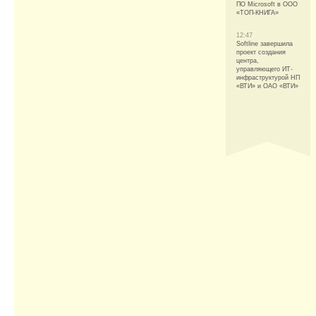
ПО Microsoft в ООО
«ТОП-КНИГА»
12:47
Softline завершила
проект создания
центра,
управляющего ИТ-
инфраструктурой НП
«ВТИ» и ОАО «ВТИ»