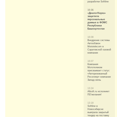
разработки Softline
10:36
«ДиалогНаука»
защитила
персональные
данные в ФОМС
Республики
Башкортостан
16:08
Внедрение системы
Автообзвон
Mototelecom в
Саратовской газовой
компании
16:07
Компания
Мототелеком
присваивает статус
«Авторизованный
Реселлер» компании
Запад-связь
13:24
Allsoft.ru исполняет
ПО’желания!
13:18
Softline в
Новосибирске
выиграла закрытый
тендер на поставку