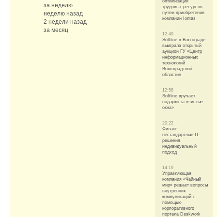
оптимизации
за неделю
трудовых ресурсов
неделю назад
путем приобретения
компании Iontas
2 недели назад
за месяц
12:49
Softline в Волгограде
выиграла открытый
аукцион ГУ «Центр
информационных
технологий
Волгоградской
области»
12:58
Softline вручает
подарки за «чистые
окна»
20:22
Филакс:
нестандартные IT-
решения,
индивидуальный
подход
14:19
Управляющая
компания «Чайный
мир» решает вопросы
внутренних
коммуникаций с
помощью
корпоративного
портала Deskwork