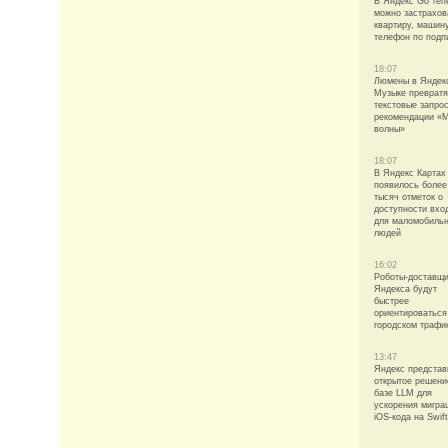
В Яндекс Go теп
можно застрахов
квартиру, машин
телефон по подп
18:07
Люмены в Яндек
Музыке превратя
текстовые запро
рекомендации «
волны»
18:07
В Яндекс Картах
появилось более
тысяч отметок о
доступности вхо
для маломобиль
людей
16:02
Роботы-доставщ
Яндекса будут
быстрее
ориентироваться
городском трафи
13:47
Яндекс представ
открытое решени
базе LLM для
ускорения мигра
iOS-кода на Swift