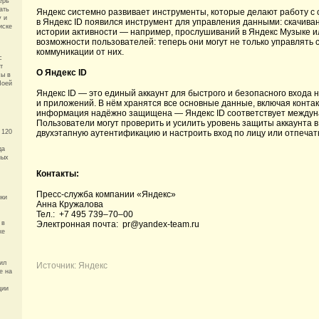
ерь
ать
Яндекс системно развивает инструменты, которые делают работу с
у и
в Яндекс ID появился инструмент для управления данными: скачива
иске
истории активности — например, прослушиваний в Яндекс Музыке и
возможности пользователей: теперь они могут не только управлять 
коммуникации от них.
с
т
О Яндекс ID
сы в
Моей
Яндекс ID — это единый аккаунт для быстрого и безопасного входа н
и приложений. В нём хранятся все основные данные, включая конта
информация надёжно защищена — Яндекс ID соответствует междуна
Пользователи могут проверить и усилить уровень защиты аккаунта 
 120
двухэтапную аутентификацию и настроить вход по лицу или отпечат
да
ных
Контакты:
Пресс-служба компании «Яндекс»
ики
Анна Кружалова
Тел.: +7 495 739–70–00
 в
Электронная почта: pr@yandex-team.ru
ке
ил
Источник:
Яндекс
е на
ции