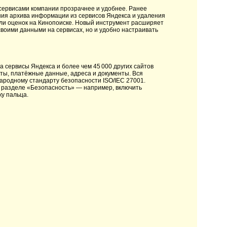
 сервисами компании прозрачнее и удобнее. Ранее
ния архива информации из сервисов Яндекса и удаления
ли оценок на Кинопоиске. Новый инструмент расширяет
своими данными на сервисах, но и удобно настраивать
а сервисы Яндекса и более чем 45 000 других сайтов
кты, платёжные данные, адреса и документы. Вся
родному стандарту безопасности ISO/IEC 27001.
в разделе «Безопасность» — например, включить
ку пальца.