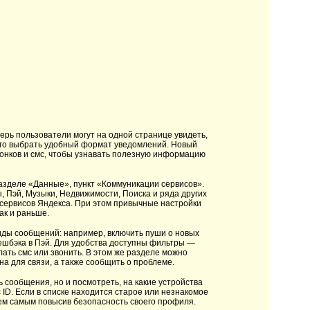
ерь пользователи могут на одной странице увидеть,
дого выбрать удобный формат уведомлений. Новый
вонков и смс, чтобы узнавать полезную информацию
разделе «Данные», пункт «Коммуникации сервисов».
 Пэй, Музыки, Недвижимости, Поиска и ряда других
 сервисов Яндекса. При этом привычные настройки
ак и раньше.
ды сообщений: например, включить пуши о новых
кешбэка в Пэй. Для удобства доступны фильтры —
лать смс или звонить. В этом же разделе можно
а для связи, а также сообщить о проблеме.
 сообщения, но и посмотреть, на какие устройства
ID. Если в списке находится старое или незнакомое
тем самым повысив безопасность своего профиля.