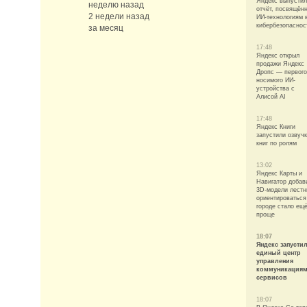
Яндекс выпустил
неделю назад
отчёт, посвящён
2 недели назад
ИИ-технологиям 
кибербезопаснос
за месяц
17:48
Яндекс открыл
продажи Яндекс
Дропс — первого
носимого ИИ-
устройства с
Алисой AI
17:48
Яндекс Книги
запустили озвуч
книг по ролям
13:02
Яндекс Карты и
Навигатор добав
3D-модели лест
ориентироваться
городе стало ещ
проще
18:07
Яндекс запусти
единый центр
управления
коммуникациям
сервисов
18:07