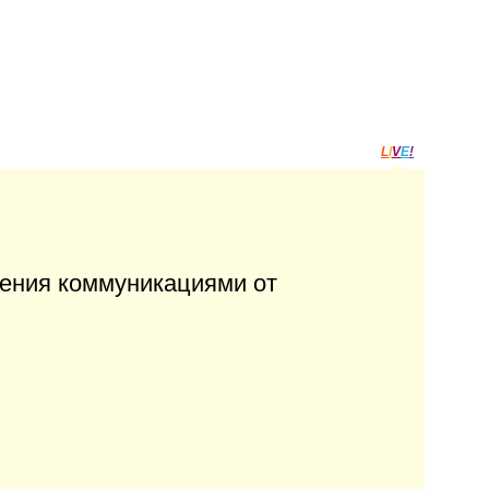
L
I
V
E
!
ления коммуникациями от