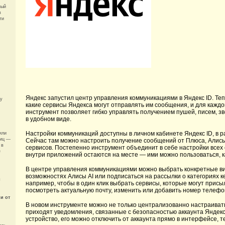
ный
в
ти
Яндекс запустил центр управления коммуникациями в Яндекс ID. Теп
ку
какие сервисы Яндекса могут отправлять им сообщения, и для каж
инструмент позволяет гибко управлять получением пушей, писем, з
в удобном виде.
Настройки коммуникаций доступны в личном кабинете Яндекс ID, в 
или
ниц —
Сейчас там можно настроить получение сообщений от Плюса, Алисы,
 в
сервисов. Постепенно инструмент объединит в себе настройки всех
ё
внутри приложений остаются на месте — ими можно пользоваться, к
В центре управления коммуникациями можно выбрать конкретные ви
возможностях Алисы AI или подписаться на рассылки о категориях 
л
например, чтобы в один клик выбрать сервисы, которые могут присы
посмотреть актуальную почту, изменить или добавить номер телефон
и от
В новом инструменте можно не только централизованно настраивать
приходят уведомления, связанные с безопасностью аккаунта Яндекс 
устройство, его можно отключить от аккаунта прямо в интерфейсе, 