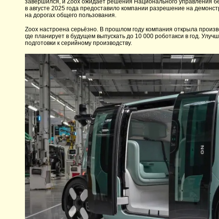
завершился, и Zoox ожидает решения Национального управления б
в августе 2025 года предоставило компании разрешение на демонст
на дорогах общего пользования.
Zoox настроена серьёзно. В прошлом году компания открыла произ
где планирует в будущем выпускать до 10 000 роботакси в год. Улуч
подготовки к серийному производству.