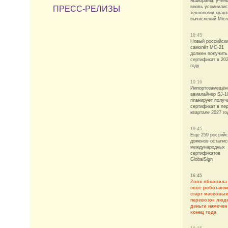
Майораны: учён
вновь усомнилис
ПРЕСС-РЕЛИЗЫ
технологии кван
вычислений Micr
18:45
Новый российск
самолёт МС-21
должен получить
сертификат в 20
году
19:16
Импортозамещён
авиалайнер SJ-1
планирует получ
сертификат в пе
квартале 2027 го
19:45
Еще 259 российс
доменов осталис
международных
сертификатов
GlobalSign
16:45
Zoox обновила
своё роботакс
старт массовых
перевозок люде
деньги намечен
конец года