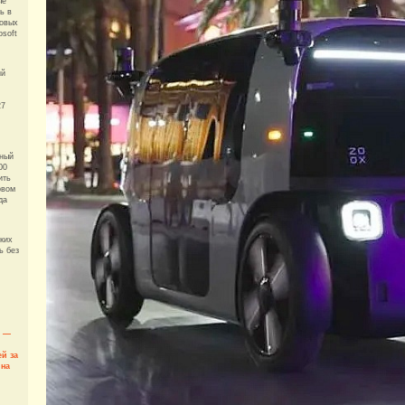
ые
ь в
товых
osoft
ий
27
ный
00
ить
рвом
да
ких
ь без
и —
й за
 на