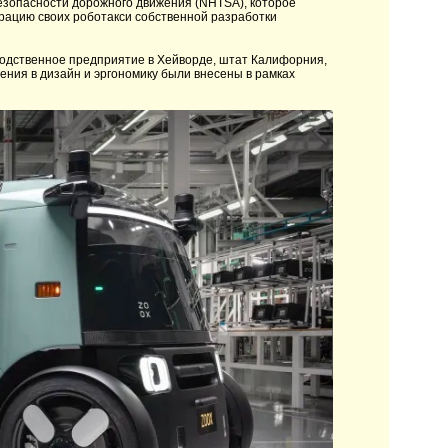
езопасности дорожного движения (NHTSA), которое
рацию своих роботакси собственной разработки
водственное предприятие в Хейворде, штат Калифорния,
шения в дизайн и эргономику были внесены в рамках