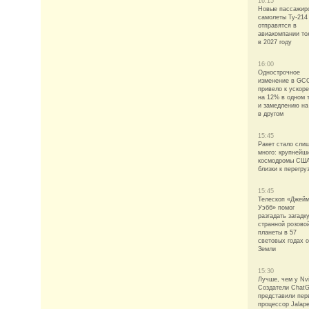
16:15
Новые пассажир
самолеты Ту-214
отправятся в
авиакомпании то
в 2027 году
16:00
Однострочное
изменение в GC
привело к ускор
на 12% в одном 
и замедлению н
в другом
15:45
Ракет стало сли
много: крупнейш
космодромы СШ
близки к перегру
15:45
Телескоп «Джей
Уэбб» помог
разгадать загадк
странной розово
планеты в 57
световых годах о
Земли
15:30
Лучше, чем у Nvi
Создатели Chat
представили пер
процессор Jalap