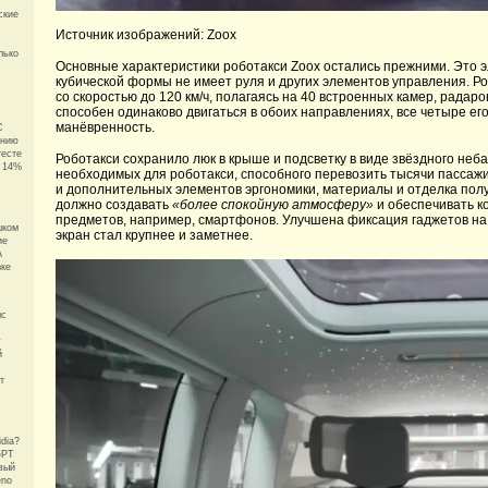
ские
Источник изображений: Zoox
лько
Основные характеристики роботакси Zoox остались прежними. Это 
кубической формы не имеет руля и других элементов управления. Ро
со скоростью до 120 км/ч, полагаясь на 40 встроенных камер, рада
способен одинаково двигаться в обоих направлениях, все четыре ег
манёвренность.
C
ению
тесте
Роботакси сохранило люк в крыше и подсветку в виде звёздного неба
а 14%
необходимых для роботакси, способного перевозить тысячи пассажи
и дополнительных элементов эргономики, материалы и отделка полу
должно создавать
«более спокойную атмосферу»
и обеспечивать к
предметов, например, смартфонов. Улучшена фиксация гаджетов на
шком
экран стал крупнее и заметнее.
ие
А
зке
мс
у
й
т
dia?
GPT
вый
eno