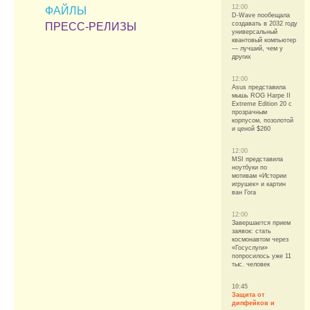
12:00
ФАЙЛЫ
D-Wave пообещала
создавать в 2032 году
ПРЕСС-РЕЛИЗЫ
универсальный
квантовый компьютер
— лучший, чем у
других
12:00
Asus представила
мышь ROG Harpe II
Extreme Edition 20 с
прозрачным
корпусом, позолотой
и ценой $260
12:00
MSI представила
ноутбуки по
мотивам «Истории
игрушек» и картин
ван Гога
12:00
Завершается прием
заявок: стать
космонавтом через
«Госуслуги»
попросилось уже 11
тыс. человек
10:45
Защита от
дипфейков и