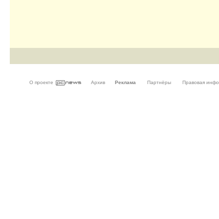
О проекте
Архив
Реклама
Партнёры
Правовая инф