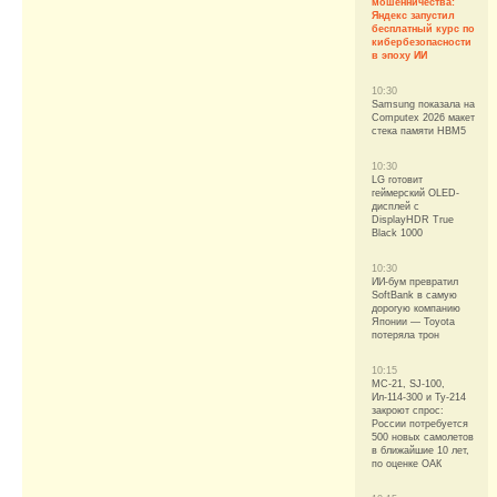
мошенничества:
Яндекс запустил
бесплатный курс по
кибербезопасности
в эпоху ИИ
10:30
Samsung показала на
Computex 2026 макет
стека памяти HBM5
10:30
LG готовит
геймерский OLED-
дисплей с
DisplayHDR True
Black 1000
10:30
ИИ-бум превратил
SoftBank в самую
дорогую компанию
Японии — Toyota
потеряла трон
10:15
МС-21, SJ-100,
Ил-114-300 и Ту-214
закроют спрос:
России потребуется
500 новых самолетов
в ближайшие 10 лет,
по оценке ОАК