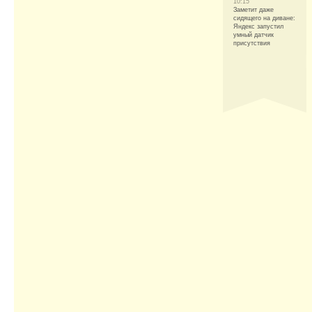
10:15
Заметит даже
сидящего на диване:
Яндекс запустил
умный датчик
присутствия