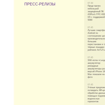
07:30
ПРЕСС-РЕЛИЗЫ
Представлен
небольшой
защищённый ПК
ASRock FPC-93
G5 с поддержко
5090
07:45
Лучшие смартфо
Android по
соотношению це
производительно
большие
перестановки и т
тёмные лошадки 
рейтинге AnTuTu
07:45
SIM-лоток «съед
аккумулятор:
рекордные
аккумуляторы ра
версий iPhone 18
Max показали на
фото
07:45
Учёные предлож
охлаждать ИИ-це
обработки данны
помощью подзем
водоносных
горизонтов