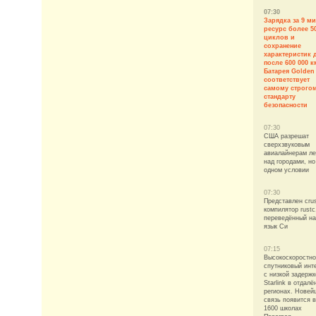
07:30
Зарядка за 9 ми
ресурс более 5
циклов и
сохранение
характеристик 
после 600 000 к
Батарея Golden 
соответствует
самому строго
стандарту
безопасности
07:30
США разрешат
сверхзвуковым
авиалайнерам ле
над городами, но
одном условии
07:30
Представлен crus
компилятор rustc
переведённый на
язык Си
07:15
Высокоскоростн
спутниковый инт
с низкой задержк
Starlink в отдал
регионах. Новей
связь появится в
1600 школах