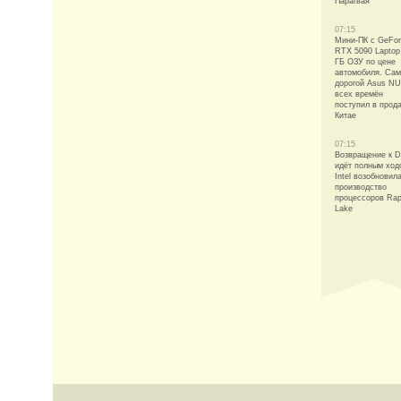
Парагвая
07:15
Мини-ПК с GeFo
RTX 5090 Laptop
ГБ ОЗУ по цене
автомобиля. Са
дорогой Asus N
всех времён
поступил в прод
Китае
07:15
Возвращение к 
идёт полным ход
Intel возобновил
производство
процессоров Rap
Lake