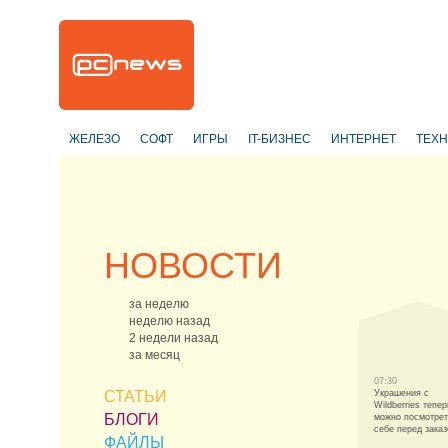
ЖЕЛЕЗО
СОФТ
ИГРЫ
IT-БИЗНЕС
ИНТЕРНЕТ
ТЕХ
НОВОСТИ
за неделю
неделю назад
2 недели назад
за месяц
07:30
СТАТЬИ
Украшения с
Wildberries тепер
БЛОГИ
можно посмотрет
себе перед зака
ФАЙЛЫ