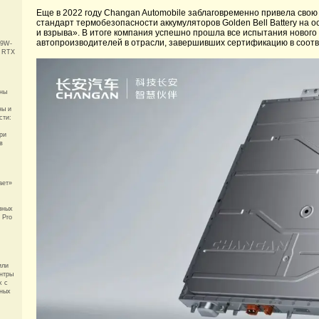
Еще в 2022 году Changan Automobile заблаговременно привела свою
стандарт термобезопасности аккумуляторов Golden Bell Battery на 
и взрыва». В итоге компания успешно прошла все испытания нового
автопроизводителей в отрасли, завершивших сертификацию в соотв
09W-
й RTX
ны
ны и
сти:
ри
в
ает»
зных
 Pro
или
нтры
х с
ных