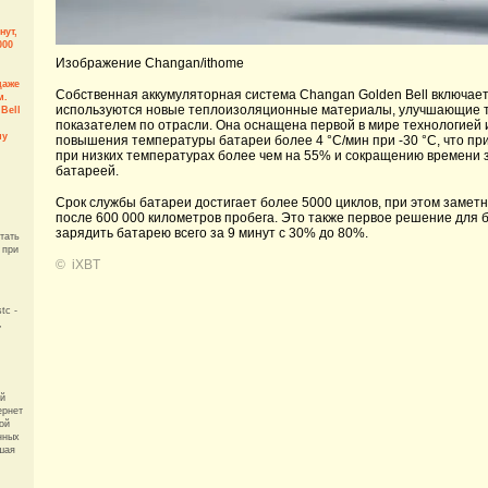
нут,
000
Изображение Changan/ithome
даже
Собственная аккумуляторная система Changan Golden Bell включает
м.
используются новые теплоизоляционные материалы, улучшающие т
Bell
показателем по отрасли. Она оснащена первой в мире технологией 
му
повышения температуры батареи более 4 °C/мин при -30 °C, что п
при низких температурах более чем на 55% и сокращению времени 
батареей.
Срок службы батареи достигает более 5000 циклов, при этом заме
после 600 000 километров пробега. Это также первое решение для
зарядить батарею всего за 9 минут с 30% до 80%.
тать
 при
©
iXBT
tc -
,
ой
ернет
ой
ённых
шая