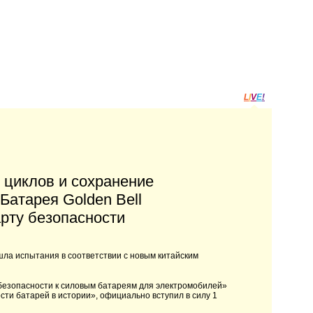
L
I
V
E
!
0 циклов и сохранение
Батарея Golden Bell
арту безопасности
ошла испытания в соответствии с новым китайским
езопасности к силовым батареям для электромобилей»
ти батарей в истории», официально вступил в силу 1