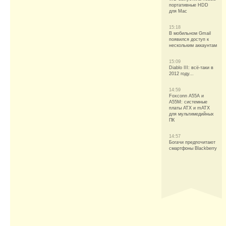
портативные HDD
для Mac
15:18
В мобильном Gmail
появился доступ к
нескольким аккаунтам
15:09
Diablo III: всё-таки в
2012 году...
14:59
Foxconn A55A и
A55M: системные
платы ATX и mATX
для мультимедийных
ПК
14:57
Богачи предпочитают
смартфоны Blackberry