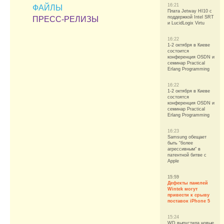
16:21
ФАЙЛЫ
Плата Jetway HI10 с
поддержкой Intel SRT
ПРЕСС-РЕЛИЗЫ
и LucidLogix Virtu
16:22
1-2 октября в Киеве
состоится
конференция OSDN и
семинар Practical
Erlang Programming
16:22
1-2 октября в Киеве
состоятся
конференция OSDN и
семинар Practical
Erlang Programming
16:23
Samsung обещает
быть “более
агрессивным“ в
патентной битве с
Apple
15:59
Дефекты панелей
Wintek могут
привести к срыву
поставок iPhone 5
15:24
WD выпустила новые