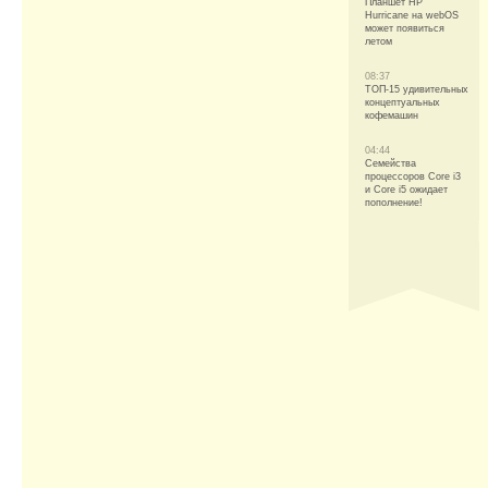
Планшет HP
Hurricane на webOS
может появиться
летом
08:37
ТОП-15 удивительных
концептуальных
кофемашин
04:44
Семейства
процессоров Core i3
и Core i5 ожидает
пополнение!