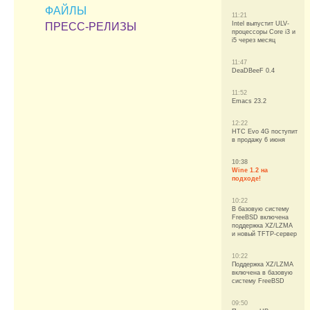
ФАЙЛЫ
11:21
Intel выпустит ULV-
ПРЕСС-РЕЛИЗЫ
процессоры Core i3 и
i5 через месяц
11:47
DeaDBeeF 0.4
11:52
Emacs 23.2
12:22
HTC Evo 4G поступит
в продажу 6 июня
10:38
Wine 1.2 на
подходе!
10:22
В базовую систему
FreeBSD включена
поддержка XZ/LZMA
и новый TFTP-сервер
10:22
Поддержка XZ/LZMA
включена в базовую
систему FreeBSD
09:50