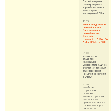
Суд заблокировал
попытку закрытия
крупнейшего центра
атмосферных
исследований США
21:15
Wentai представила
первый в мире
блок питания с
сертификатом
Cybenetics
Diamond — AiBARZA
Aldan-D1515 на 1300
Вт
21:00
Большинство
студентов
крупнейшего
университета США не
считает ИИ полезным
для образования,
несмотря на контракт
с OpenAI
21:00
Индийский
разработчик
автономных
мобильных роботов
Anscer Robotics
привлёк $5,4 млн на
расширение парка
складских и