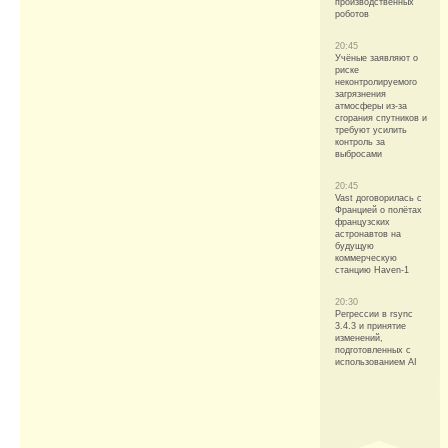
производственных
роботов
20:45
Учёные заявляют о
риске
неконтролируемого
загрязнения
атмосферы из-за
сгорания спутников и
требуют усилить
контроль за
выбросами
20:45
Vast договорилась с
Францией о полётах
французских
астронавтов на
будущую
коммерческую
станцию Haven-1
20:30
Регрессии в rsync
3.4.3 и принятие
изменений,
подготовленных с
использованием AI