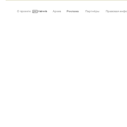
О проекте
Архив
Реклама
Партнёры
Правовая инф