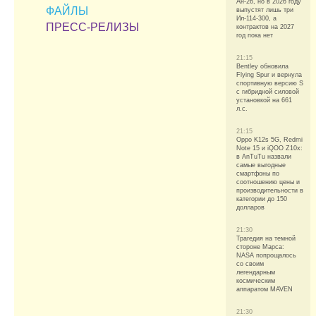
Ан-26, но в 2026 году
ФАЙЛЫ
выпустят лишь три
Ил-114-300, а
ПРЕСС-РЕЛИЗЫ
контрактов на 2027
год пока нет
21:15
Bentley обновила
Flying Spur и вернула
спортивную версию S
с гибридной силовой
установкой на 661
л.с.
21:15
Oppo K12s 5G, Redmi
Note 15 и iQOO Z10x:
в AnTuTu назвали
самые выгодные
смартфоны по
соотношению цены и
производительности в
категории до 150
долларов
21:30
Трагедия на темной
стороне Марса:
NASA попрощалось
со своим
легендарным
космическим
аппаратом MAVEN
21:30