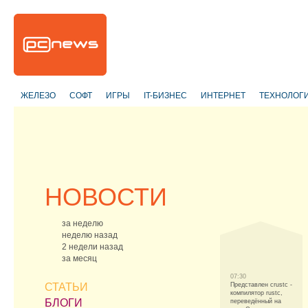
ЖЕЛЕЗО
СОФТ
ИГРЫ
IT-БИЗНЕС
ИНТЕРНЕТ
ТЕХНОЛОГ
НОВОСТИ
за неделю
неделю назад
2 недели назад
за месяц
07:30
СТАТЬИ
Представлен crustc -
компилятор rustc,
БЛОГИ
переведённый на