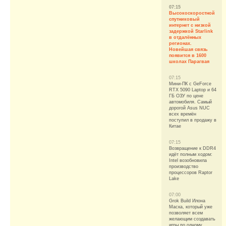
07:15
Высокоскоростной
спутниковый
интернет с низкой
задержкой Starlink
в отдалённых
регионах.
Новейшая связь
появится в 1600
школах Парагвая
07:15
Мини-ПК с GeForce
RTX 5090 Laptop и 64
ГБ ОЗУ по цене
автомобиля. Самый
дорогой Asus NUC
всех времён
поступил в продажу в
Китае
07:15
Возвращение к DDR4
идёт полным ходом:
Intel возобновила
производство
процессоров Raptor
Lake
07:00
Grok Build Илона
Маска, который уже
позволяет всем
желающим создавать
игры по одному