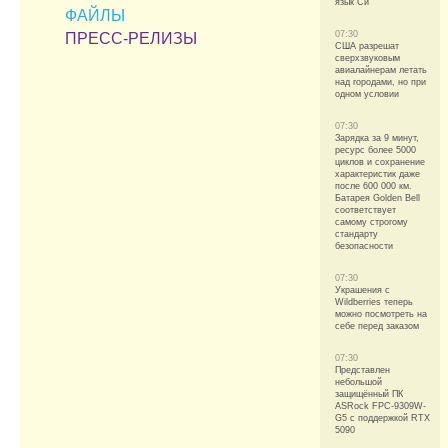
язык Си
ФАЙЛЫ
07:30
ПРЕСС-РЕЛИЗЫ
США разрешат
сверхзвуковым
авиалайнерам летать
над городами, но при
одном условии
07:30
Зарядка за 9 минут,
ресурс более 5000
циклов и сохранение
характеристик даже
после 600 000 км.
Батарея Golden Bell
соответствует
самому строгому
стандарту
безопасности
07:30
Украшения с
Wildberries теперь
можно посмотреть на
себе перед заказом
07:30
Представлен
небольшой
защищённый ПК
ASRock FPC-9309W-
G5 с поддержкой RTX
5090