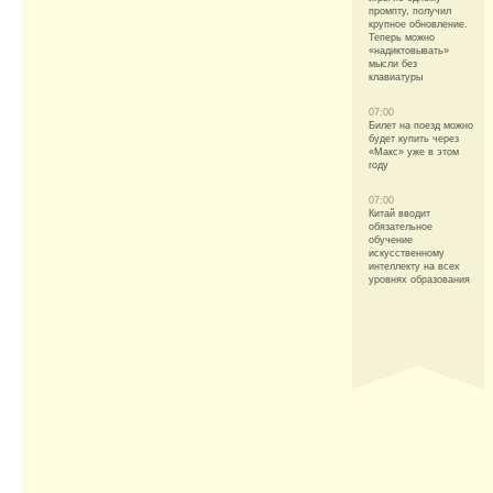
промпту, получил
крупное обновление.
Теперь можно
«надиктовывать»
мысли без
клавиатуры
07:00
Билет на поезд можно
будет купить через
«Макс» уже в этом
году
07:00
Китай вводит
обязательное
обучение
искусственному
интеллекту на всех
уровнях образования