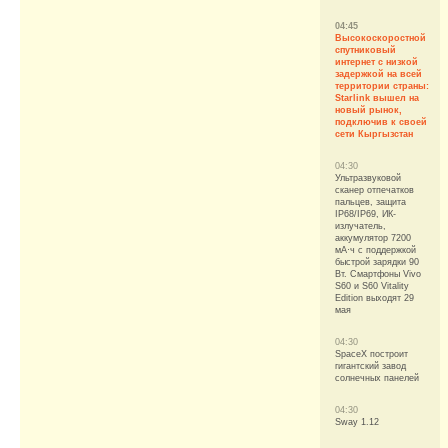
04:45
Высокоскоростной
спутниковый
интернет с низкой
задержкой на всей
территории страны:
Starlink вышел на
новый рынок,
подключив к своей
сети Кыргызстан
04:30
Ультразвуковой
сканер отпечатков
пальцев, защита
IP68/IP69, ИК-
излучатель,
аккумулятор 7200
мА·ч с поддержкой
быстрой зарядки 90
Вт. Смартфоны Vivo
S60 и S60 Vitality
Edition выходят 29
мая
04:30
SpaceX построит
гигантский завод
солнечных панелей
04:30
Sway 1.12