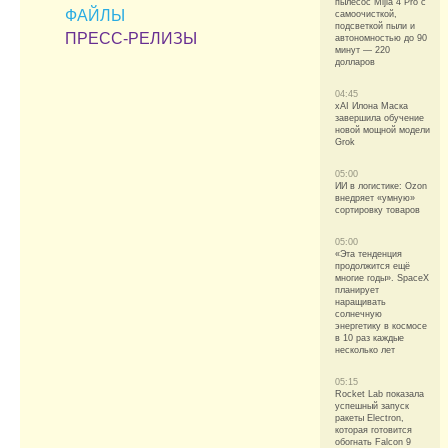
пылесос Mijia 4 Pro с
ФАЙЛЫ
самоочисткой,
подсветкой пыли и
ПРЕСС-РЕЛИЗЫ
автономностью до 90
минут — 220
долларов
04:45
xAI Илона Маска
завершила обучение
новой мощной модели
Grok
05:00
ИИ в логистике: Ozon
внедряет «умную»
сортировку товаров
05:00
«Эта тенденция
продолжится ещё
многие годы». SpaceX
планирует
наращивать
солнечную
энергетику в космосе
в 10 раз каждые
несколько лет
05:15
Rocket Lab показала
успешный запуск
ракеты Electron,
которая готовится
обогнать Falcon 9