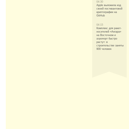
04:30
Apple выложила код
своей постквантовой
криптографии на
GitHub
04:15
Комплекс для ракет-
носителей «Ангара»
на Восточном и
аэропорт быстро
растут: в
строительстве заняты
900 человек