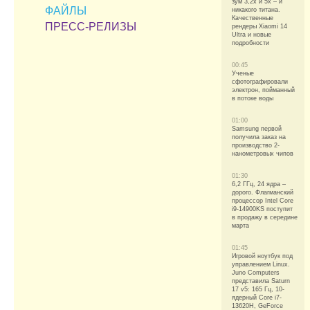
зум 3,2х и 5х – и
ФАЙЛЫ
никакого титана.
Качественные
ПРЕСС-РЕЛИЗЫ
рендеры Xiaomi 14
Ultra и новые
подробности
00:45
Ученые
сфотографировали
электрон, пойманный
в потоке воды
01:00
Samsung первой
получила заказ на
производство 2-
нанометровых чипов
01:30
6,2 ГГц, 24 ядра –
дорого. Флагманский
процессор Intel Core
i9-14900KS поступит
в продажу в середине
марта
01:45
Игровой ноутбук под
управлением Linux.
Juno Computers
представила Saturn
17 v5: 165 Гц, 10-
ядерный Core i7-
13620H, GeForce