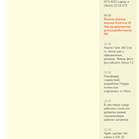
RTX 4070 Laptop и
Ubuntu 22.04 LTS
00:00
Вышла первая
версия Android 15.
Она предназначена
для разработчиков
ПО
23:30
Аналог Tank 300 City
от Jetour уже у
официальных
дилеров. Живые фото
российского Jetour T2
23:30
Платформа
совместной
разработки Forgejo
полностью
отделилась от Gitea
23:30
В текстовую среду
рабочего стола vtm
добавлен режим
синхронизации
рабочих каталогов
22:16
Apple сделает Siri
умнее в iOS 18