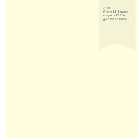
22:01
iPhone SE 4 может
получить OLED-
дисплей от iPhone 13