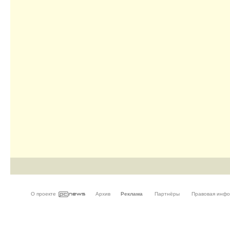
О проекте
Архив
Реклама
Партнёры
Правовая инф