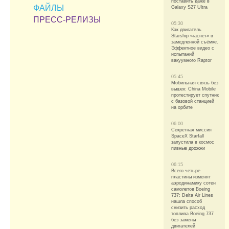
поставить даже в
ФАЙЛЫ
Galaxy S27 Ultra
ПРЕСС-РЕЛИЗЫ
05:30
Как двигатель
Starship «гаснет» в
замедленной съёмке.
Эффектное видео с
испытаний
вакуумного Raptor
05:45
Мобильная связь без
вышек: China Mobile
протестирует спутник
с базовой станцией
на орбите
06:00
Секретная миссия
SpaceX Starfall
запустила в космос
пивные дрожжи
06:15
Всего четыре
пластины изменят
аэродинамику сотен
самолетов Boeing
737: Delta Air Lines
нашла способ
снизить расход
топлива Boeing 737
без замены
двигателей