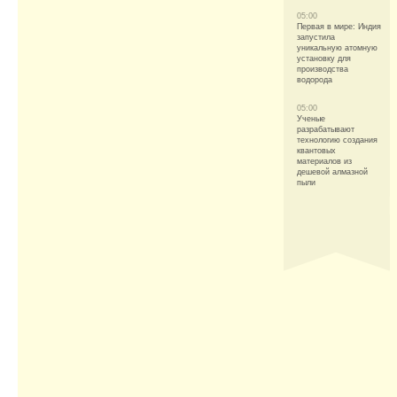
05:00
Первая в мире: Индия
запустила
уникальную атомную
установку для
производства
водорода
05:00
Ученые
разрабатывают
технологию создания
квантовых
материалов из
дешевой алмазной
пыли