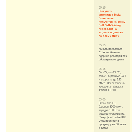
05:15
Выкупить
автопилот Tesla
больше не
получится: систему
Full Self-Driving
переводят на
модель подписки
по всему миру
05:15
Канада предлагает
США необычные
ядерные реакторы без
обогащенного урана
05:15
От -45 до +85 °С,
запись в режиме 24/7
и скорость до 320
МБ/с. Представлена
крошечная флешка
TWSC TC301
05:00
Экран 165 Гц,
батарея 8500 мА·ч,
зарядка 100 Вт и
мощное охлаждение.
Смартфон Redmi K90
Ultra поступит в
продажу уже 30 июня
в Китае