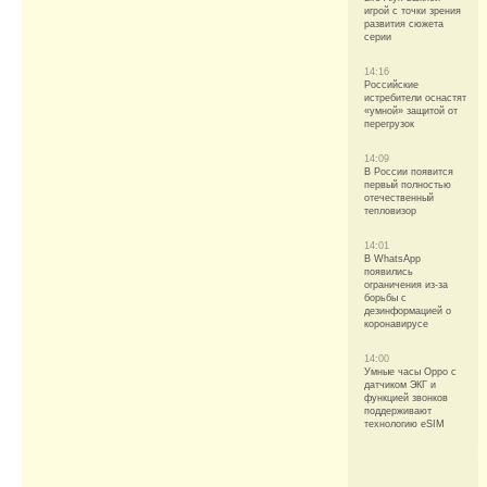
игрой с точки зрения
развития сюжета
серии
14:16
Российские
истребители оснастят
«умной» защитой от
перегрузок
14:09
В России появится
первый полностью
отечественный
тепловизор
14:01
В WhatsApp
появились
ограничения из-за
борьбы с
дезинформацией о
коронавирусе
14:00
Умные часы Oppo с
датчиком ЭКГ и
функцией звонков
поддерживают
технологию eSIM