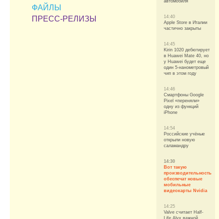
автомобиля
ФАЙЛЫ
14:40
ПРЕСС-РЕЛИЗЫ
Apple Store в Италии
частично закрыты
14:45
Kirin 1020 дебютирует
в Huawei Mate 40, но
у Huawei будет еще
один 5-нанометровый
чип в этом году
14:46
Смартфоны Google
Pixel «переняли»
одну из функций
iPhone
14:54
Российские учёные
открыли новую
саламандру
14:30
Вот такую
производительность
обеспечат новые
мобильные
видеокарты Nvidia
14:25
Valve считает Half-
Life Alyx важной