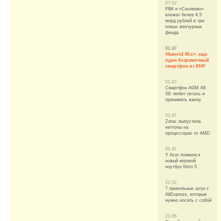
07:52
РВК и «Сколково»
вложат более 4,5
млрд рублей в три
новых венчурных
фонда
01:47
Vkworld Mix+: еще
один безрамочный
смартфон из КНР
01:47
Смартфон AGM A8
SE любит летать и
принимать ванну
01:47
Zotac выпустила
неттопы на
процессорах от AMD
01:47
У Acer появился
новый игровой
ноутбук Nitro 5
21:52
7 прикольных штук с
AliExpress, которые
нужно носить с собой
21:06