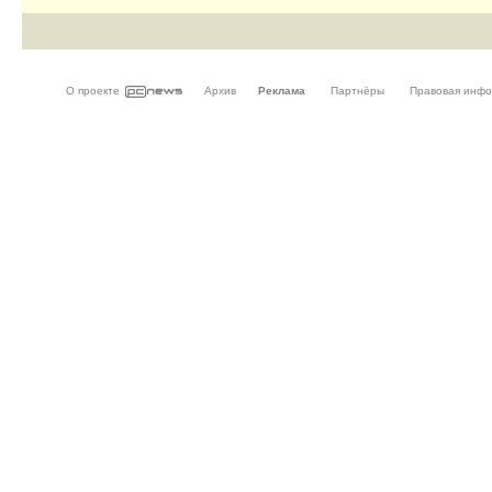
О проекте
Архив
Реклама
Партнёры
Правовая инф