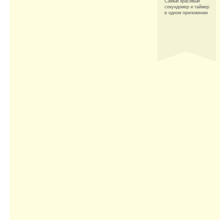
Самый красивый
секундомер и таймер
в одном приложении