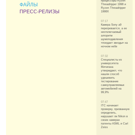
процессоры Ryzen
ФАЙЛЫ
Threadripper 1998 и
Ryzen Threadripper
ПРЕСС-РЕЛИЗЫ
1998X
07:17
Камера Sony a9
перегревается, а ее
неотключаемый
алгоритм
шумоподавления
«поедает звезды» на
ночном небе
07:32
Специалисты из
университета
Мичигана
утверждают, что
нашли способ
удешевить
тестирование
самоуправляемых
автомобилей на
99,9%
07:47
ITC начинает
проверку, призванную
определить,
нарушает ли Nikon в
своих камерах
патенты ASML и Carl
Zeiss