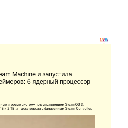
L
I
V
E
!
eam Machine и запустила
геймеров: 6-ядерный процессор
в
тную игровую систему под управлением SteamOS 3.
и 2 ТБ, а также версии с фирменным Steam Controller.