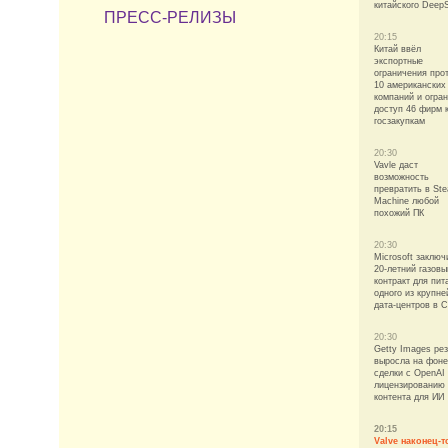
китайского Deep
ПРЕСС-РЕЛИЗЫ
20:15
Китай ввёл
экспортные
ограничения про
10 американских
компаний и огра
доступ 46 фирм 
госзакупкам
20:30
Vavle даст
возможность
превратить в St
Machine любой
похожий ПК
20:30
Microsoft заключ
20-летний газовы
контракт для пит
одного из крупн
дата-центров в 
20:30
Getty Images рез
выросла на фоне
сделки с OpenAI
лицензированию
контента для ИИ
20:15
Valve наконец-т