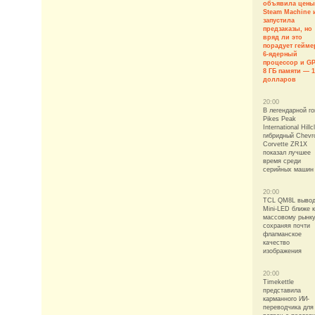
объявила цены
Steam Machine 
запустила
предзаказы, но
вряд ли это
порадует гейме
6-ядерный
процессор и G
8 ГБ памяти — 
долларов
20:00
В легендарной го
Pikes Peak
International Hillc
гибридный Chevro
Corvette ZR1X
показал лучшее
время среди
серийных машин
20:00
TCL QM8L вывод
Mini-LED ближе к
массовому рынку
сохраняя почти
флагманское
качество
изображения
20:00
Timekettle
представила
карманного ИИ-
переводчика для