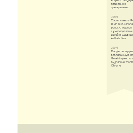
встреч с поддер
пяти языков
одновременно
19:46
Xiaomi вывела R
Buds 8 на глоба
рынок с мощным
шумоподавление
ценой в разы ни
AirPods Pro
19:46
Google тестирует
всплывающую па
Gemini прямо пр
выделении текст
Chrome