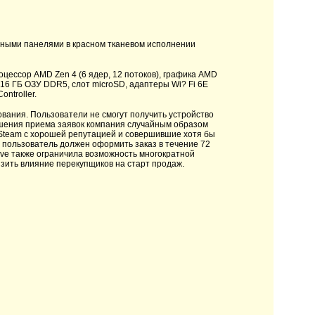
ными панелями в красном тканевом исполнении
цессор AMD Zen 4 (6 ядер, 12 потоков), графика AMD
6 ГБ ОЗУ DDR5, слот microSD, адаптеры Wi? Fi 6E
ontroller.
вания. Пользователи не смогут получить устройство
ршения приема заявок компания случайным образом
ы Steam с хорошей репутацией и совершившие хотя бы
я пользователь должен оформить заказ в течение 72
lve также ограничила возможность многократной
зить влияние перекупщиков на старт продаж.