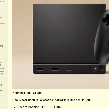
Seek
тив
ничил
к
eam
ила
й
ания
ейших
США
ко
 по
Изображение: Steam
Стоимость новинки оказалась заметно выше ожиданий:
Steam Machine 512 ГБ — $1049;
о