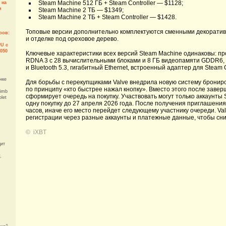
Steam Machine 512 ГБ + Steam Controller — $1128;
 на
и
Steam Machine 2 ТБ — $1349;
Steam Machine 2 ТБ + Steam Controller — $1428.
Топовые версии дополнительно комплектуются сменными декоратив
ров:
и отделке под ореховое дерево.
PU с
1050
Ключевые характеристики всех версий Steam Machine одинаковы: про
RDNA 3 с 28 вычислительными блоками и 8 ГБ видеопамяти GDDR6, 1
и Bluetooth 5.3, гигабитный Ethernet, встроенный адаптер для Steam C
нке
Для борьбы с перекупщиками Valve внедрила новую систему брониро
по принципу «кто быстрее нажал кнопку». Вместо этого после заве
limb
сформирует очередь на покупку. Участвовать могут только аккаунт
let
одну покупку до 27 апреля 2026 года. После получения приглашени
часов, иначе его место перейдет следующему участнику очереди. Va
регистрации через разные аккаунты и платежные данные, чтобы сни
©
iXBT
ит
,