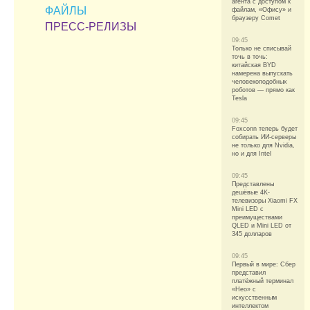
агента с доступом к
ФАЙЛЫ
файлам, «Офису» и
браузеру Comet
ПРЕСС-РЕЛИЗЫ
09:45
Только не списывай
точь в точь:
китайская BYD
намерена выпускать
человекоподобных
роботов — прямо как
Tesla
09:45
Foxconn теперь будет
собирать ИИ-серверы
не только для Nvidia,
но и для Intel
09:45
Представлены
дешёвые 4K-
телевизоры Xiaomi FX
Mini LED с
преимуществами
QLED и Mini LED от
345 долларов
09:45
Первый в мире: Сбер
представил
платёжный терминал
«Нео» с
искусственным
интеллектом