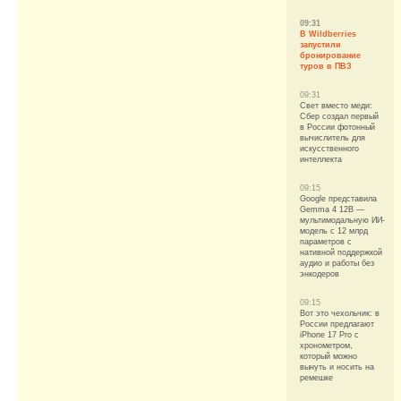
09:31
В Wildberries
запустили
бронирование
туров в ПВЗ
09:31
Свет вместо меди:
Сбер создал первый
в России фотонный
вычислитель для
искусственного
интеллекта
09:15
Google представила
Gemma 4 12B —
мультимодальную ИИ-
модель с 12 млрд
параметров с
нативной поддержкой
аудио и работы без
энкодеров
09:15
Вот это чехольчик: в
России предлагают
iPhone 17 Pro с
хронометром,
который можно
вынуть и носить на
ремешке