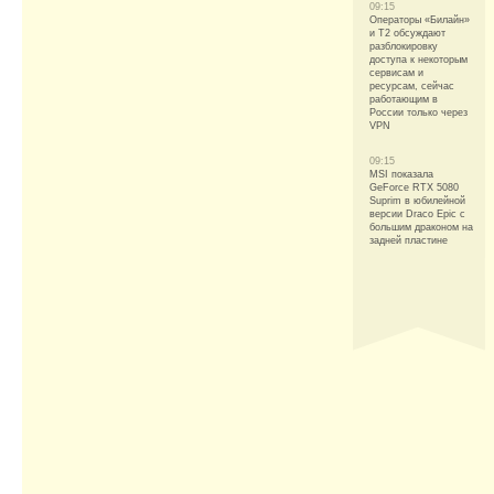
09:15
Операторы «Билайн»
и Т2 обсуждают
разблокировку
доступа к некоторым
сервисам и
ресурсам, сейчас
работающим в
России только через
VPN
09:15
MSI показала
GeForce RTX 5080
Suprim в юбилейной
версии Draco Epic с
большим драконом на
задней пластине