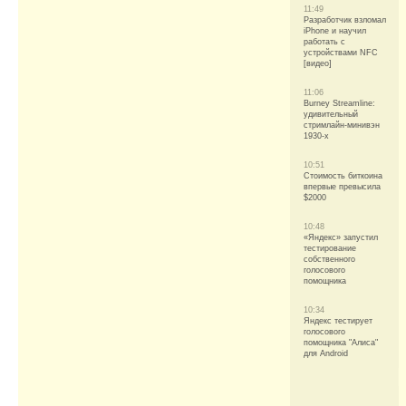
11:49
Разработчик взломал
iPhone и научил
работать с
устройствами NFC
[видео]
11:06
Burney Streamline:
удивительный
стримлайн-минивэн
1930-х
10:51
Стоимость биткоина
впервые превысила
$2000
10:48
«Яндекс» запустил
тестирование
собственного
голосового
помощника
10:34
Яндекс тестирует
голосового
помощника "Алиса"
для Android