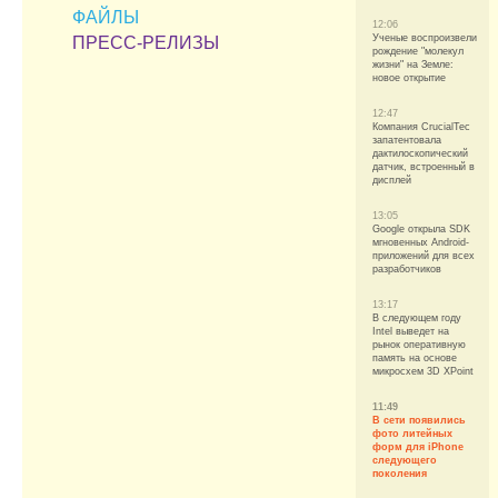
ФАЙЛЫ
12:06
Ученые воспроизвели
ПРЕСС-РЕЛИЗЫ
рождение "молекул
жизни" на Земле:
новое открытие
12:47
Компания CrucialTec
запатентовала
дактилоскопический
датчик, встроенный в
дисплей
13:05
Google открыла SDK
мгновенных Android-
приложений для всех
разработчиков
13:17
В следующем году
Intel выведет на
рынок оперативную
память на основе
микросхем 3D XPoint
11:49
В сети появились
фото литейных
форм для iPhone
следующего
поколения