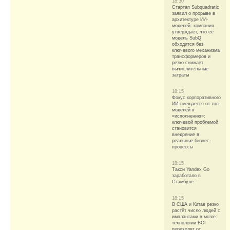
18:30
Стартап Subquadratic
заявил о прорыве в
архитектуре ИИ-
моделей: компания
утверждает, что её
модель SubQ
обходится без
ключевого механизма
трансформеров и
резко снижает
вычислительные
затраты
18:15
Фокус корпоративного
ИИ смещается от топ-
моделей к
«исполнению»:
ключевой проблемой
становится
внедрение в
реальные бизнес-
процессы
18:15
Такси Yandex Go
заработало в
Стамбуле
18:15
В США и Китае резко
растёт число людей с
имплантами в мозге:
технологии BCI
переходят от