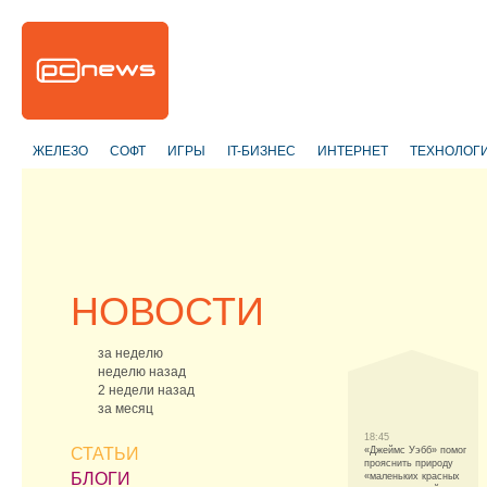
ЖЕЛЕЗО
СОФТ
ИГРЫ
IT-БИЗНЕС
ИНТЕРНЕТ
ТЕХНОЛОГ
НОВОСТИ
за неделю
неделю назад
2 недели назад
за месяц
18:45
СТАТЬИ
«Джеймс Уэбб» помог
прояснить природу
БЛОГИ
«маленьких красных