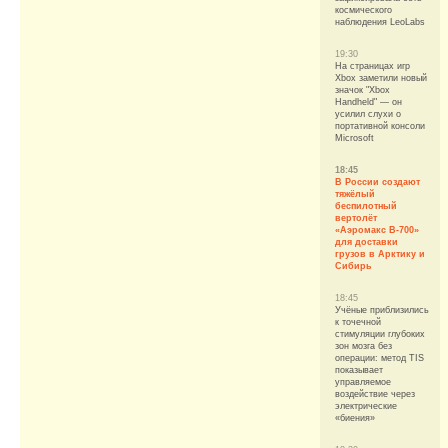
космического
наблюдения LeoLabs
19:30
На страницах игр
Xbox заметили новый
значок "Xbox
Handheld" — он
усилил слухи о
портативной консоли
Microsoft
18:45
В России создают
тяжёлый
беспилотный
вертолёт
«Аэромакс В-700»
для доставки
грузов в Арктику и
Сибирь
18:45
Учёные приблизились
к точечной
стимуляции глубоких
зон мозга без
операции: метод TIS
показывает
управляемое
воздействие через
электрические
«биения»