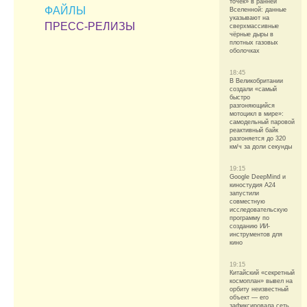
точек» в ранней
ФАЙЛЫ
Вселенной: данные
указывают на
ПРЕСС-РЕЛИЗЫ
сверхмассивные
чёрные дыры в
плотных газовых
оболочках
18:45
В Великобритании
создали «самый
быстро
разгоняющийся
мотоцикл в мире»:
самодельный паровой
реактивный байк
разгоняется до 320
км/ч за доли секунды
19:15
Google DeepMind и
киностудия A24
запустили
совместную
исследовательскую
программу по
созданию ИИ-
инструментов для
кино
19:15
Китайский «секретный
космоплан» вывел на
орбиту неизвестный
объект — его
зафиксировала сеть