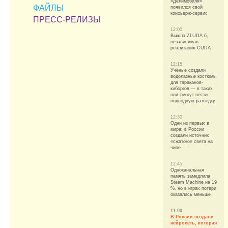
«Делимобиля»
ФАЙЛЫ
появился свой
консьерж-сервис
ПРЕСС-РЕЛИЗЫ
12:00
Вышла ZLUDA 6,
независимая
реализация CUDA
12:15
Учёные создали
водолазные костюмы
для тараканов-
киборгов — в таких
они смогут вести
подводную разведку
12:30
Одни из первых в
мире: в России
создали источник
«сжатого» света на
чипе
12:45
Одноканальная
память замедлила
Steam Machine на 19
%, но в играх потери
оказались меньше
11:00
В России создали
нейросеть, которая