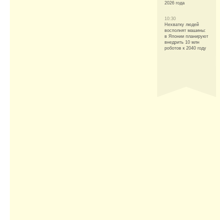
2026 года
10:30
Нехватку людей
восполнят машины:
в Японии планируют
внедрить 10 млн
роботов к 2040 году