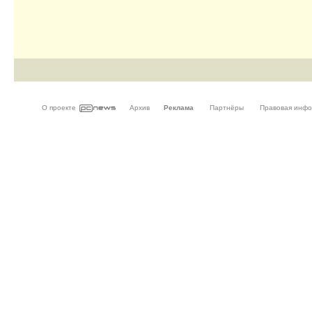
О проекте
Архив
Реклама
Партнёры
Правовая инф