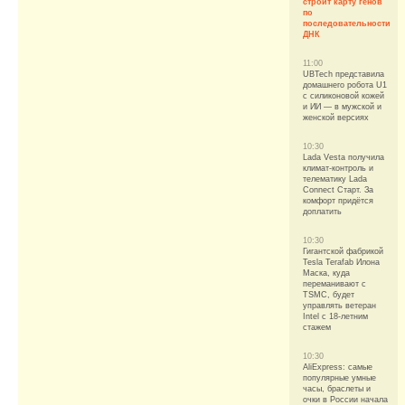
строит карту генов
по
последовательности
ДНК
11:00
UBTech представила
домашнего робота U1
с силиконовой кожей
и ИИ — в мужской и
женской версиях
10:30
Lada Vesta получила
климат-контроль и
телематику Lada
Connect Старт. За
комфорт придётся
доплатить
10:30
Гигантской фабрикой
Tesla Terafab Илона
Маска, куда
переманивают с
TSMC, будет
управлять ветеран
Intel с 18-летним
стажем
10:30
AliExpress: самые
популярные умные
часы, браслеты и
очки в России начала