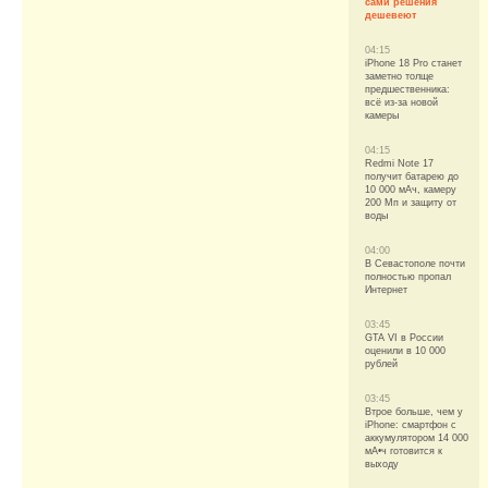
сами решения
дешевеют
04:15
iPhone 18 Pro станет
заметно толще
предшественника:
всё из-за новой
камеры
04:15
Redmi Note 17
получит батарею до
10 000 мАч, камеру
200 Мп и защиту от
воды
04:00
В Севастополе почти
полностью пропал
Интернет
03:45
GTA VI в России
оценили в 10 000
рублей
03:45
Втрое больше, чем у
iPhone: смартфон с
аккумулятором 14 000
мА•ч готовится к
выходу