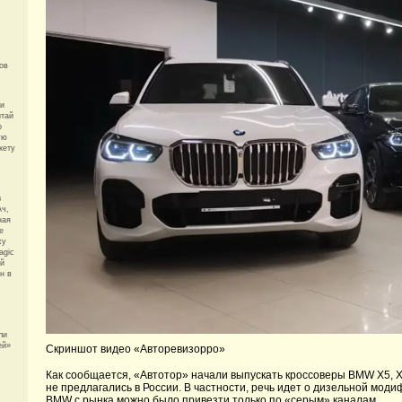
ов
 и
итай
о
ую
кету
з
Ач,
ная
e
xy
agic
ый
н в
ли
ей»
Скриншот видео «Авторевизорро»
Как сообщается, «Автотор» начали выпускать кроссоверы BMW X5, X
не предлагались в России. В частности, речь идет о дизельной мод
BMW с рынка можно было привезти только по «серым» каналам.