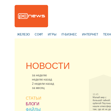
ЖЕЛЕЗО
СОФТ
ИГРЫ
IT-БИЗНЕС
ИНТЕРНЕТ
ТЕХ
НОВОСТИ
за неделю
неделю назад
2 недели назад
за месяц
10:45
СТАТЬИ
Малый мир с
большой тайной:
БЛОГИ
орбитой Плутона
нашли атмосфер
ФАЙЛЫ
там, где её не д