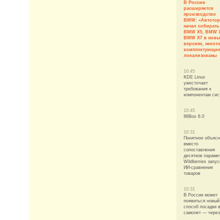
В России
расширяется
производство
BMW: «Автотор
начал собирать
BMW X5, BMW X
BMW X7 в нов
версиях, некот
комплектующие
локализованы
10:45
KDE Linux
ужесточает
требования к
компонентам си
10:45
86Box 6.0
10:31
Понятное объяс
вместо
сопоставления
десятков параме
Wildberries запус
ИИ-сравнение
товаров
10:31
В России может
появиться новый
способ посадки 
самолет — чере