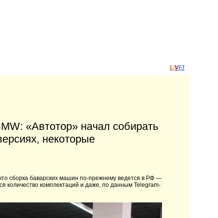
L
I
V
E
!
BMW: «Автотор» начал собирать
ерсиях, некоторые
, что сборка баварских машин по-прежнему ведется в РФ —
ся количество комплектаций и даже, по данным Telegram-