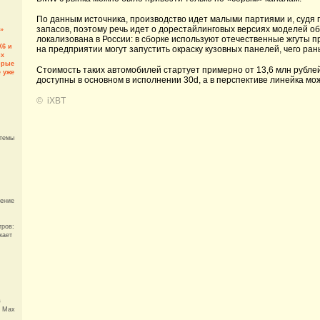
По данным источника, производство идет малыми партиями и, судя 
запасов, поэтому речь идет о дорестайлинговых версиях моделей об
»
локализована в России: в сборке используют отечественные жгуты п
6 и
на предприятии могут запустить окраску кузовных панелей, чего ран
ых
орые
Стоимость таких автомобилей стартует примерно от 13,6 млн рубл
 уже
доступны в основном в исполнении 30d, а в перспективе линейка мо
©
iXBT
стемы
нение
тров:
кает
в
з Max