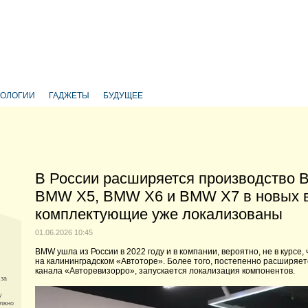
НОЛОГИИ
ГАДЖЕТЫ
БУДУЩЕЕ
В России расширяется производство 
BMW X5, BMW X6 и BMW X7 в новых в
комплектующие уже локализованы
01.06.2026 10:45
BMW ушла из России в 2022 году и в компании, вероятно, не в курсе
на калининградском «Автоторе». Более того, постепенно расширяет
канала «Авторевизорро», запускается локализация компонентов.
 за
у
олжно