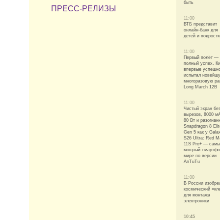
быть
ПРЕСС-РЕЛИЗЫ
11:00
ВТБ представит
онлайн-банк для
детей и подростк
11:00
Первый полёт —
полный успех. К
впервые успешн
испытал новейш
многоразовую ра
Long March 12B
11:00
Чистый экран бе
вырезов, 8000 м
80 Вт и разогнан
Snapdragon 8 Elit
Gen 5 как у Gala
S26 Ultra: Red M
11S Pro+ — сам
мощный смартфо
мире по версии
AnTuTu
11:00
В России изобре
космический «кл
для монтажа
электроники
10:45