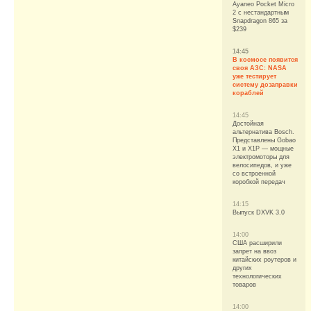
Ayaneo Pocket Micro
2 с нестандартным
Snapdragon 865 за
$239
14:45
В космосе появится
своя АЗС: NASA
уже тестирует
систему дозаправки
кораблей
14:45
Достойная
альтернатива Bosch.
Представлены Gobao
X1 и X1P — мощные
электромоторы для
велосипедов, и уже
со встроенной
коробкой передач
14:15
Выпуск DXVK 3.0
14:00
США расширили
запрет на ввоз
китайских роутеров и
других
технологических
товаров
14:00