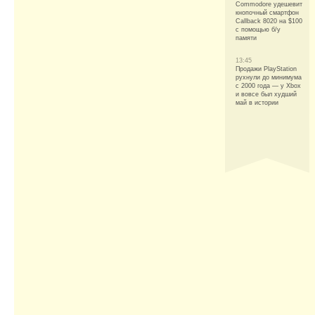
Commodore удешевит
кнопочный смартфон
Callback 8020 на $100
с помощью б/у
памяти
13:45
Продажи PlayStation
рухнули до минимума
с 2000 года — у Xbox
и вовсе был худший
май в истории