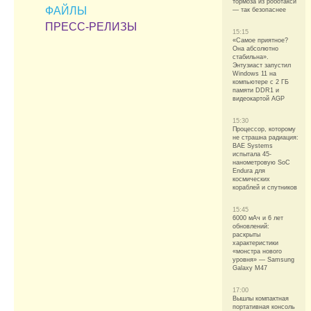
тормоза из роботакси
ФАЙЛЫ
— так безопаснее
ПРЕСС-РЕЛИЗЫ
15:15
«Самое приятное?
Она абсолютно
стабильна».
Энтузиаст запустил
Windows 11 на
компьютере с 2 ГБ
памяти DDR1 и
видеокартой AGP
15:30
Процессор, которому
не страшна радиация:
BAE Systems
испытала 45-
нанометровую SoC
Endura для
космических
кораблей и спутников
15:45
6000 мАч и 6 лет
обновлений:
раскрыты
характеристики
«монстра нового
уровня» — Samsung
Galaxy M47
17:00
Вышлы компактная
портативная консоль