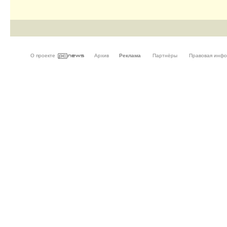
О проекте
Архив
Реклама
Партнёры
Правовая инф