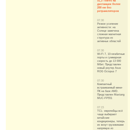
51,3 Тбит/с на
дистанции более
200 км без
ретрансляторов
07:30
Резкое усиление
активности: на
Солнце замечена
сложная магнитная
структура из
активных областей
07:30
Wi-Fi 7, 10-гигабитные
порты и суммарная
скорость до 13 000
Мбит. Представлен
новый роутер Asus
ROG Octopus 7
07:30
Компактный
встраиваемый мини-
ПК на базе AMD.
Представлен Maxtang
MUC-FP551
07:15
TCL: европейцы всё
чаще выбирают
китайские
кондиционеры, теперь
их везут грузовиками
напрямую из