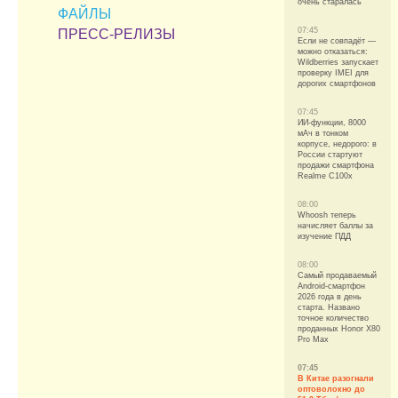
очень старалась
ФАЙЛЫ
07:45
ПРЕСС-РЕЛИЗЫ
Если не совпадёт —
можно отказаться:
Wildberries запускает
проверку IMEI для
дорогих смартфонов
07:45
ИИ-функции, 8000
мАч в тонком
корпусе, недорого: в
России стартуют
продажи смартфона
Realme C100x
08:00
Whoosh теперь
начисляет баллы за
изучение ПДД
08:00
Самый продаваемый
Android-смартфон
2026 года в день
старта. Названо
точное количество
проданных Honor X80
Pro Max
07:45
В Китае разогнали
оптоволокно до