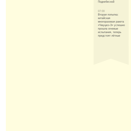
Поднебесной
07:00
Вторая попытка:
китайская
многоразовая ракета
«Чжуцюэ-3» успешно
прошла огневые
испытания, теперь
предстоят лётные