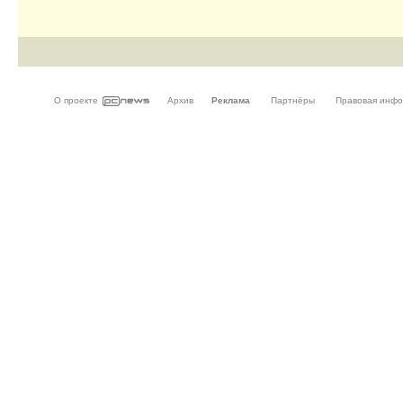
О проекте
Архив
Реклама
Партнёры
Правовая инф