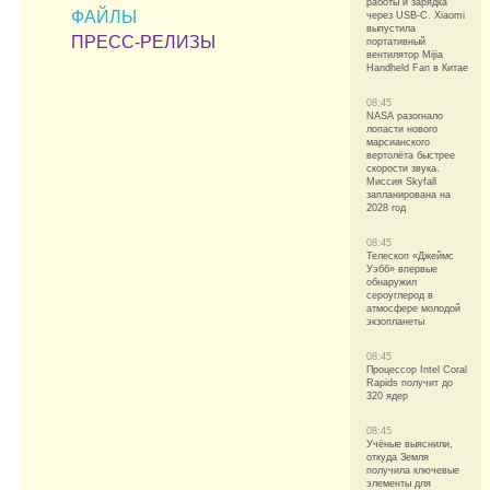
работы и зарядка
ФАЙЛЫ
через USB-C. Xiaomi
выпустила
ПРЕСС-РЕЛИЗЫ
портативный
вентилятор Mijia
Handheld Fan в Китае
08:45
NASA разогнало
лопасти нового
марсианского
вертолёта быстрее
скорости звука.
Миссия Skyfall
запланирована на
2028 год
08:45
Телескоп «Джеймс
Уэбб» впервые
обнаружил
сероуглерод в
атмосфере молодой
экзопланеты
08:45
Процессор Intel Coral
Rapids получит до
320 ядер
08:45
Учёные выяснили,
откуда Земля
получила ключевые
элементы для