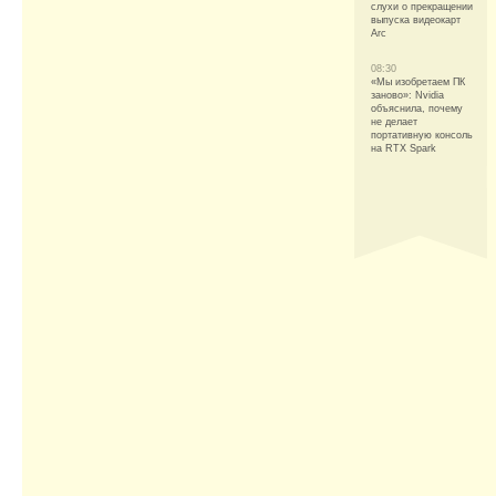
слухи о прекращении
выпуска видеокарт
Arc
08:30
«Мы изобретаем ПК
заново»: Nvidia
объяснила, почему
не делает
портативную консоль
на RTX Spark