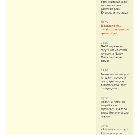
возникновения жизни
— и неожиданно
раскрыли роль
Юпитера в поставках
08:45
В каналах Max
заработали прямые
трансляции
08:30
NASA перенесло
запуск космического
телескопа Nancy
Grace Roman на
август
08:30
Канадский космодром
готовится провести
сразу два запуска
гиперзвуковых ракет
за один день
08:30
OpenAI и Anthropic
потребовали
ограничить ИИ из-за
риска биологического
оружия
08:30
«Это только начало»:
Intel опровергла