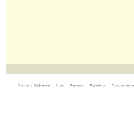
О проекте
Архив
Реклама
Партнёры
Правовая инф