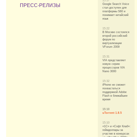
15:17
Google Search Voice
ПРЕСС-РЕЛИЗЫ
стал доступен для
платформы S60 и
понимает китайский
язык
15:22
В Москве состоялся
второй российский
форум по
виртуализации
VForum 2009
15:31
VIA представляет
новую серию
процессоров VIA
Nano 3000
15:32
iPhone не сможет
похвастаться
поддержкой Adobe
Flash в ближайшее
время
15:10
uTorrent 1.8.5
15:10
«1С» и «Софт Клаб»:
геймдоллары за
участие в конкурсах