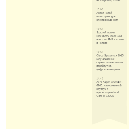
на «ИгроМир 2009»
15:00
Анонс новой
платформы для
электронных книг
14:55
Золотой тюнинг
Blackberry 9000 Bold
всего за Ј149 - только
в ноябре
14:55
Cisco Systems:к 2015
году азиатские
страны окончательно
перейдут на
цифровое вещание
14:45
Acer Aspire AS8940G-
6865: навороченный
ноутбук с
процессором Intel
Core i7 720QM