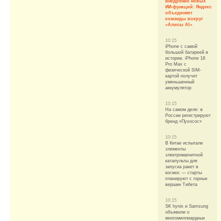
внедрение новых
ИИ-функций: Яндекс
объединяет
команды вокруг
«Алисы AI»
10:15
iPhone с самой
большой батареей в
истории. iPhone 18
Pro Max с
физической SIM-
картой получит
уменьшенный
аккумулятор
10:15
На самом деле: в
России регистрируют
бренд «Пухосос»
10:15
В Китае испытали
элементы
электромагнитной
катапульты для
запуска ракет в
космос — старты
планируют с горных
вершин Тибета
10:15
SK hynix и Samsung
объявили о
многомиллиардных