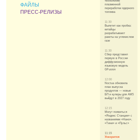
технологию
ФАЙЛЫ
плазменной
переработки ядерного
ПРЕСС-РЕЛИЗЫ
топлива
11:30
Вылетит как пробка:
китайцы
разрабатывают
ракеты на углекислом
газе
11:30
Сбер представил
первую в России
диффузионную
языковую модель
GFusion
12:00
Noctua обновила
план выпуска
продуктов — новые
БП и кулеры для AM5
выйдут в 2027 году
12:15
Могут появиться
«Яндекс Станции» с
названиями «Нано»,
«Тини» и «Пульс»
11:15
Ускорится