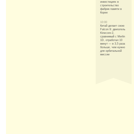
инвестициях в
строительство
фабрик памяти в
Корее
10:00
Китай делает свою
Falcon 9: двигатель
Kinecore-2,
сравнимый с Merlin
1D, отработал 10
минут — в 3,5 раза
больше, чем нужно
для орбитальной
миссии