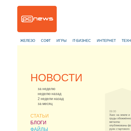
ЖЕЛЕЗО
СОФТ
ИГРЫ
IT-БИЗНЕС
ИНТЕРНЕТ
ТЕХ
НОВОСТИ
за неделю
неделю назад
2 недели назад
за месяц
09:00
СТАТЬИ
Хаос на земле и
груды обожжённо
БЛОГИ
металла:
опубликованы ф
ФАЙЛЫ
руин стартового