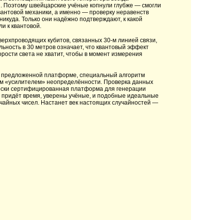
. Поэтому швейцарские учёные копнули глубже — смогли
антовой механики, а именно — проверку неравенств
икуда. Только они надёжно подтверждают, к какой
и к квантовой.
верхпроводящих кубитов, связанных 30-м линией связи,
льность в 30 метров означает, что квантовый эффект
рости света не хватит, чтобы в момент измерения
а предложенной платформе, специальный алгоритм
ным «усилителем» неопределённости. Проверка данных
чески сертифицированная платформа для генерации
— придёт время, уверены учёные, и подобные идеальные
учайных чисел. Настанет век настоящих случайностей —