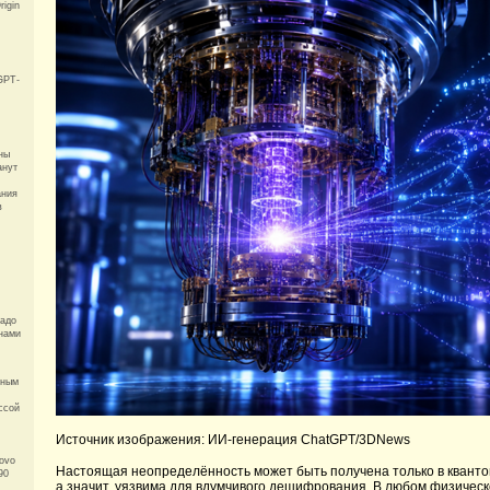
rigin
GPT-
ны
анут
ания
в
надо
нами
рным
ссой
Источник изображения: ИИ-генерация ChatGPT/3DNews
ovo
Настоящая неопределённость может быть получена только в кванто
90
а значит, уязвима для вдумчивого дешифрования. В любом физическ