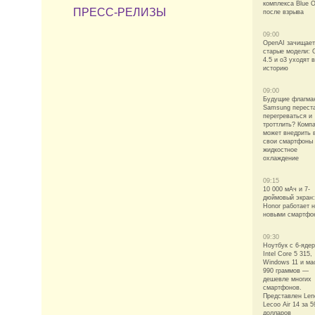
комплекса Blue O
ПРЕСС-РЕЛИЗЫ
после взрыва
09:00
OpenAI зачищает
старые модели: 
4.5 и o3 уходят в
историю
09:00
Будущие флагма
Samsung перест
перегреваться и
троттлить? Комп
может внедрить 
свои смартфоны
жидкостное
охлаждение
09:15
10 000 мАч и 7-
дюймовый экран:
Honor работает 
новыми смартфо
09:30
Ноутбук с 6-яде
Intel Core 5 315,
Windows 11 и ма
990 граммов —
дешевле многих
смартфонов.
Представлен Len
Lecoo Air 14 за 5
долларов