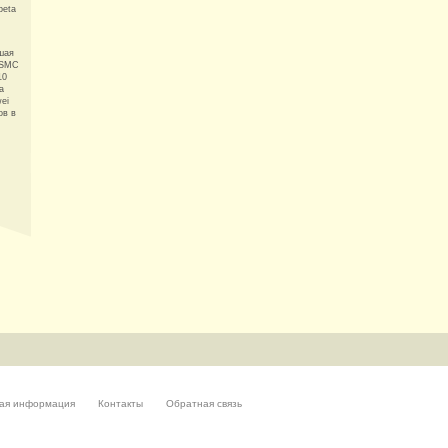
beta
шая
TSMC
10
a
ei
ов в
ая информация
Контакты
Обратная связь