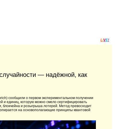
L
I
V
E
!
случайности — надёжной, как
rich) сообщили о первом экспериментальном получении
ей и единиц, которую можно смело сертифицировать
и, блокчейна и розыгрыша лотерей. Метод превосходит
я опирается на основополагающие принципы квантовой