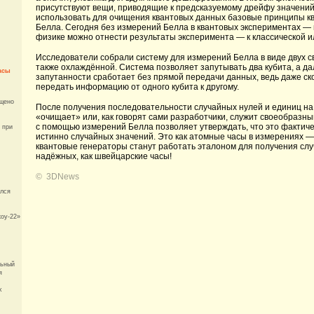
присутствуют вещи, приводящие к предсказуемому дрейфу значений
использовать для очищения квантовых данных базовые принципы кв
Белла. Сегодня без измерений Белла в квантовых экспериментах — н
и
физике можно отнести результаты эксперимента — к классической ил
Исследователи собрали систему для измерений Белла в виде двух с
также охлаждённой. Система позволяет запутывать два кубита, а да
асы
запутанности сработает без прямой передачи данных, ведь даже ско
передать информацию от одного кубита к другому.
ещено
После получения последовательности случайных нулей и единиц н
«очищает» или, как говорят сами разработчики, служит своеобраз
с помощью измерений Белла позволяет утверждать, что это факти
 при
истинно случайных значений. Это как атомные часы в измерениях 
квантовые генераторы станут работать эталоном для получения сл
надёжных, как швейцарские часы!
©
3DNews
улся
оу-22»
льный
я
х