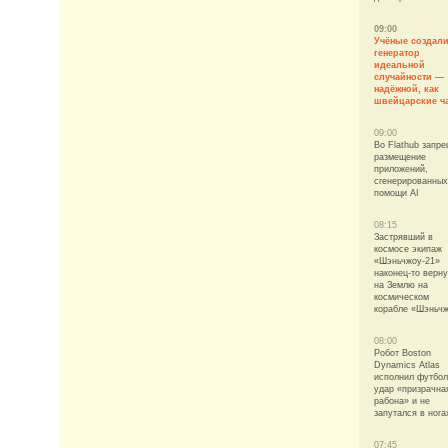
09:00
Учёные создал
генератор
идеальной
случайности —
надёжной, как
швейцарские ч
09:00
Во Flathub запр
размещение
приложений,
сгенерированных
помощи AI
08:15
Застрявший в
космосе экипаж
«Шэньчжоу-21»
наконец-то верн
на Землю на
космическом
корабле «Шэньчж
08:00
Робот Boston
Dynamics Atlas
исполнил футбо
удар «призрачна
рабона» и не
запутался в нога
07:45