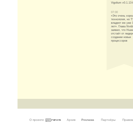
Vigolium v0.1.13-
07:00
«Это очень хоро
технология, но 
владеет ею уже 
лет». Глава Nvidi
заявил, что Huaw
отстаёт от лидер
создании новых
процессоров
О проекте
Архив
Реклама
Партнёры
Правов