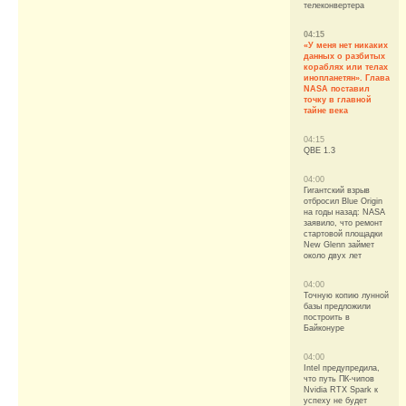
телеконвертера
04:15
«У меня нет никаких
данных о разбитых
кораблях или телах
инопланетян». Глава
NASA поставил
точку в главной
тайне века
04:15
QBE 1.3
04:00
Гигантский взрыв
отбросил Blue Origin
на годы назад: NASA
заявило, что ремонт
стартовой площадки
New Glenn займет
около двух лет
04:00
Точную копию лунной
базы предложили
построить в
Байконуре
04:00
Intel предупредила,
что путь ПК-чипов
Nvidia RTX Spark к
успеху не будет