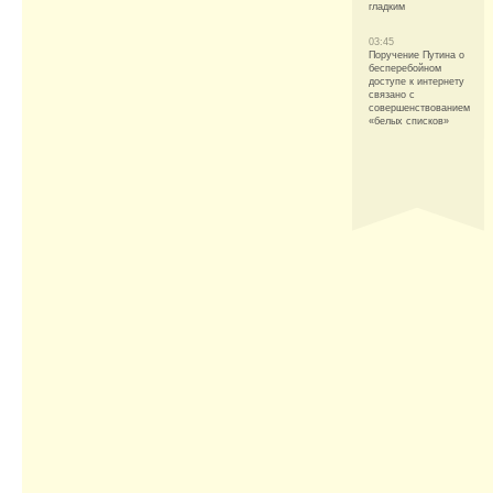
гладким
03:45
Поручение Путина о
бесперебойном
доступе к интернету
связано с
совершенствованием
«белых списков»