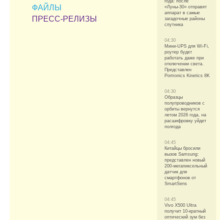
года: после
ФАЙЛЫ
«Луны-30» отправят
аппарат в самые
ПРЕСС-РЕЛИЗЫ
загадочные районы
спутника
04:30
Мини-UPS для Wi-Fi,
роутер будет
работать даже при
отключении света.
Представлен
Portronics Kinetics 8K
04:30
Образцы
полупроводников с
орбиты вернутся
летом 2026 года, на
расшифровку уйдет
полгода
04:45
Китайцы бросили
вызов Samsung:
представлен новый
200-мегапиксельный
датчик для
смартфонов от
SmartSens
04:45
Vivo X500 Ultra
получит 10-кратный
оптический зум без