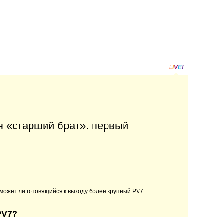
L
I
V
E
!
ся «старший брат»: первый
может ли готовящийся к выходу более крупный PV7
PV7?