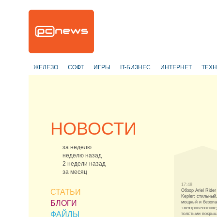
ЖЕЛЕЗО
СОФТ
ИГРЫ
IT-БИЗНЕС
ИНТЕРНЕТ
ТЕХ
НОВОСТИ
за неделю
неделю назад
2 недели назад
за месяц
17:48
СТАТЬИ
Обзор Ariel Rider
Kepler: стильный
БЛОГИ
мощный и безоп
электровелосипе
ФАЙЛЫ
толстыми покры