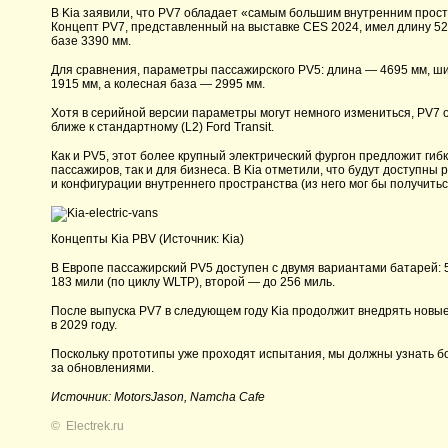
В Kia заявили, что PV7 обладает «самым большим внутренним прост
Концепт PV7, представленный на выставке CES 2024, имел длину 52
базе 3390 мм.
Для сравнения, параметры пассажирского PV5: длина — 4695 мм, ш
1915 мм, а колесная база — 2995 мм.
Хотя в серийной версии параметры могут немного измениться, PV7 
ближе к стандартному (L2) Ford Transit.
Как и PV5, этот более крупный электрический фургон предложит гиб
пассажиров, так и для бизнеса. В Kia отметили, что будут доступны
и конфигурации внутреннего пространства (из него мог бы получитьс
Концепты Kia PBV (Источник: Kia)
В Европе пассажирский PV5 доступен с двумя вариантами батарей: 51
183 мили (по циклу WLTP), второй — до 256 миль.
После выпуска PV7 в следующем году Kia продолжит внедрять новы
в 2029 году.
Поскольку прототипы уже проходят испытания, мы должны узнать б
за обновлениями.
Источник: MotorsJason, Namcha Cafe
©
Electrek.ru