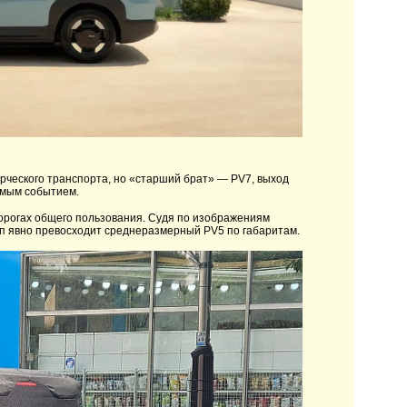
ерческого транспорта, но «старший брат» — PV7, выход
имым событием.
орогах общего пользования. Судя по изображениям
п явно превосходит среднеразмерный PV5 по габаритам.