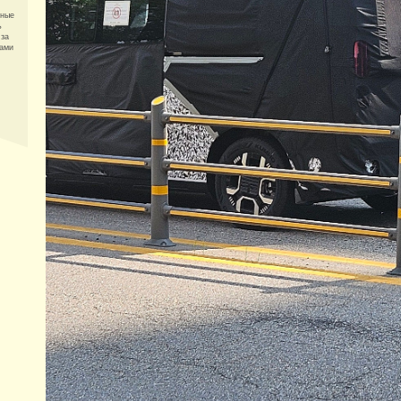
нные
ь
 за
гами