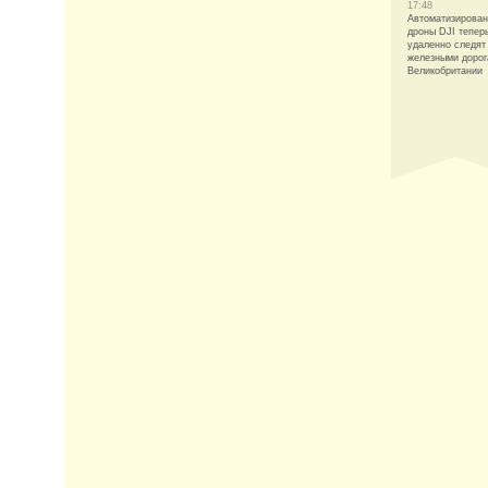
17:48
Автоматизирова
дроны DJI тепер
удаленно следят
железными доро
Великобритании