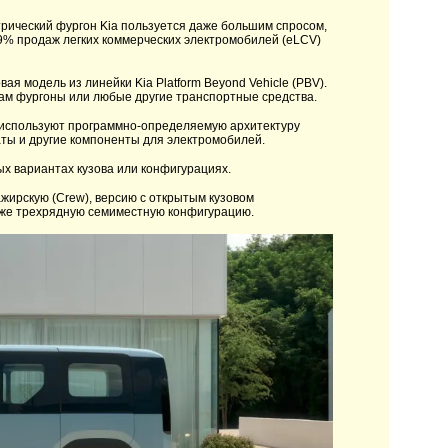
трический фургон Kia пользуется даже большим спросом,
 9% продаж легких коммерческих электромобилей (eLCV)
я модель из линейки Kia Platform Beyond Vehicle (PBV).
нам фургоны или любые другие транспортные средства.
 используют программно-определяемую архитектуру
аты и другие компоненты для электромобилей.
х вариантах кузова или конфигурациях.
ажирскую (Crew), версию с открытым кузовом
даже трехрядную семиместную конфигурацию.