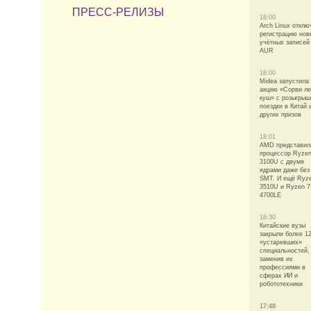
ПРЕСС-РЕЛИЗЫ
18:00
Arch Linux отклю
регистрацию нов
учётных записей
AUR
18:00
Midea запустила
акцию «Сорви ле
куш» с розыгры
поездки в Китай 
других призов
18:01
AMD представил
процессор Ryzen
3100U с двумя
ядрами даже без
SMT. И ещё Ryz
3510U и Ryzen 7
4700LE
18:30
Китайские вузы
закрыли более 1
«устаревших»
специальностей,
заменив их
профессиями в
сферах ИИ и
робототехники
17:48