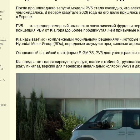
После прошлогоднего запуска модели PV5 стало очевидно, что элек
чил
чем ожидалось. В первом квартале 2026 года на его долю пришлось
ых
в Европе.
 в
PV5 — это среднеразмерный полностью электрический фургон и перва
Концепция PBV от Kia гораздо более продвинутая, чем привычные 
Kia называет их «комплексными мобильными решениями», которые
тний
Hyundai Motor Group (SDx), передовые аккумуляторы, силовые агрег
шем
и
Основанный на гибкой платформе E-GMP.S, PV5 доступен в различны
Kia предлагает пассажирскую, грузовую, шасси с кабиной, грузопасс
а
(как у пикапа), версию для перевозки инвалидных колясок (WAV) и 
 3
en 5
2 000