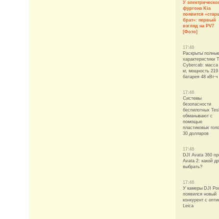
У электрическо
фургона Kia
появится «ста
брат»: первый
взгляд на PV7
[Фото]
17:48
Раскрыты полны
характеристики T
Cybercab: масса
кг, мощность 219 
батарея 48 кВт⋅ч
17:48
Системы
безопасности
беспилотных Tes
обманывают с
помощью
пластиковых голо
30 долларов
17:48
DJI Avata 360 пр
Avata 2: какой д
выбрать?
17:48
У камеры DJI Po
появился новый
конкурент с опти
Leica