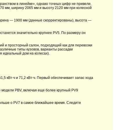
ранством в линейке», однако точных цифр не привели.
70 мм, ширину 2065 мм и высоту 2120 мм при колесной
ирина — 1900 мм (данные скорректированы), высота —
останется значительно крупнее PV5. По размеру он
кий и просторный салон, подходящий как для перевозки
 различные типы кузовов, варианты рассадки
я идеальный дом на колесах).
,5 кВт⋅ч и 71,2 кВт⋅ч. Первый обеспечивает запас хода
е модели PBV, включая еще более крупный PV9
ольше о PV7 в самое ближайшее время. Следите