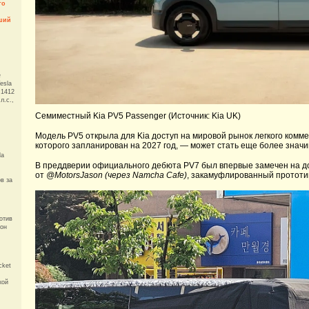
го
рший
е
esla
 1412
л.с.,
Семиместный Kia PV5 Passenger (Источник: Kia UK)
Модель PV5 открыла для Kia доступ на мировой рынок легкого комм
которого запланирован на 2027 год, — может стать еще более знач
la
В преддверии официального дебюта PV7 был впервые замечен на д
от
@MotorsJason (через Namcha Cafe)
, закамуфлированный прототи
в за
отив
рон
cket
кой