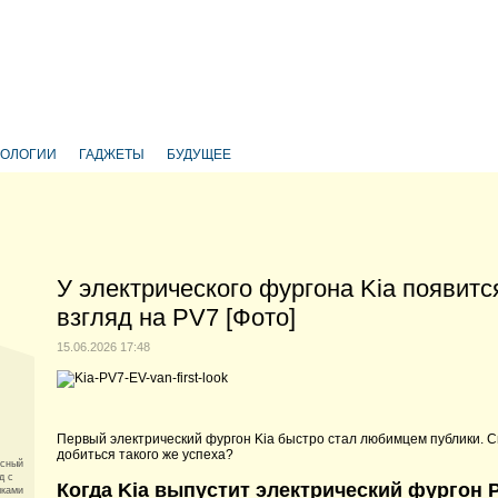
НОЛОГИИ
ГАДЖЕТЫ
БУДУЩЕЕ
У электрического фургона Kia появит
взгляд на PV7 [Фото]
15.06.2026 17:48
Первый электрический фургон Kia быстро стал любимцем публики. С
,
добиться такого же успеха?
асный
д с
Когда Kia выпустит электрический фургон 
шками