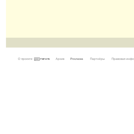
О проекте
Архив
Реклама
Партнёры
Правовая инф