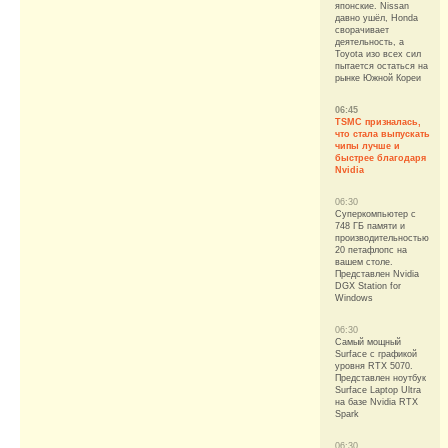
японские. Nissan
давно ушёл, Honda
сворачивает
деятельность, а
Toyota изо всех сил
пытается остаться на
рынке Южной Кореи
06:45
TSMC призналась,
что стала выпускать
чипы лучше и
быстрее благодаря
Nvidia
06:30
Суперкомпьютер с
748 ГБ памяти и
производительностью
20 петафлопс на
вашем столе.
Представлен Nvidia
DGX Station for
Windows
06:30
Самый мощный
Surface с графикой
уровня RTX 5070.
Представлен ноутбук
Surface Laptop Ultra
на базе Nvidia RTX
Spark
06:30