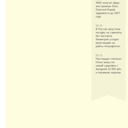
AMD получит фору:
ангстремные Xeon
Diamond Rapids
задержатся до 2027
года
06:15
В России запустили
посадку на самолёты
без паспорта:
биометрия ускорит
регистрацию на
рейсы «Аэрофлота»
06:15
Настоящая «лопата»:
Honor выпустит
новый смартфон с
батареей 10 000 мАч
и огромным экраном