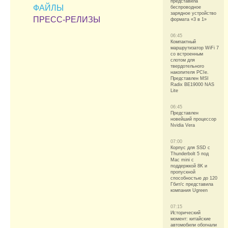
представила
ФАЙЛЫ
беспроводное
зарядное устройство
ПРЕСС-РЕЛИЗЫ
формата «3 в 1»
06:45
Компактный
маршрутизатор WiFi 7
со встроенным
слотом для
твердотельного
накопителя PCIe.
Представлен MSI
Radix BE19000 NAS
Lite
06:45
Представлен
новейший процессор
Nvidia Vera
07:00
Корпус для SSD с
Thunderbolt 5 под
Mac mini с
поддержкой 8K и
пропускной
способностью до 120
Гбит/с представила
компания Ugreen
07:15
Исторический
момент: китайские
автомобили обогнали