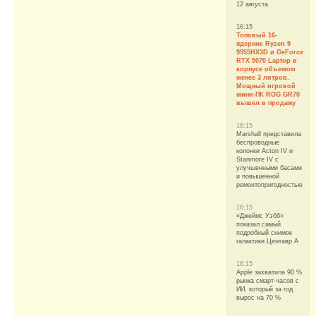
12 августа
16:15
Топовый 16-
ядерник Ryzen 9
9955HX3D и GeForce
RTX 5070 Laptop в
корпусе объемом
менее 3 литров.
Мощный игровой
мини-ПК ROG GR70
вышел в продажу
16:15
Marshall представила
беспроводные
колонки Acton IV и
Stanmore IV с
улучшенными басами
и повышенной
ремонтопригодностью
16:15
«Джеймс Уэбб»
показал самый
подробный снимок
галактики Центавр А
16:15
Apple захватила 90 %
рынка смарт-часов с
ИИ, который за год
вырос на 70 %