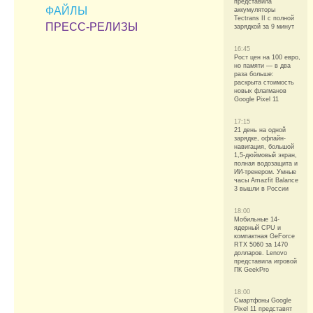
представила
ФАЙЛЫ
аккумуляторы
Tectrans II с полной
ПРЕСС-РЕЛИЗЫ
зарядкой за 9 минут
16:45
Рост цен на 100 евро,
но памяти — в два
раза больше:
раскрыта стоимость
новых флагманов
Google Pixel 11
17:15
21 день на одной
зарядке, офлайн-
навигация, большой
1,5-дюймовый экран,
полная водозащита и
ИИ-тренером. Умные
часы Amazfit Balance
3 вышли в России
18:00
Мобильные 14-
ядерный CPU и
компактная GeForce
RTX 5060 за 1470
долларов. Lenovo
представила игровой
ПК GeekPro
18:00
Смартфоны Google
Pixel 11 представят