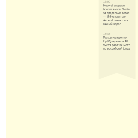
16:00
Huawei впервые
бросит вызов Nvidia
за пределами Китая
— ИИ-ускорители
Ascend появятся в
Южной Корее
15:45
Госкорпорация по
ОрВД перевела 10
тысяч рабочих мест
на российский Linux