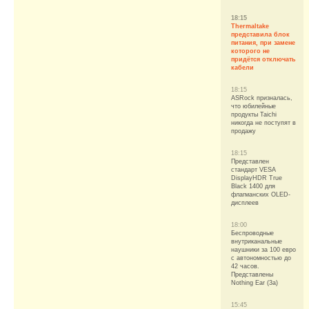
18:15
Thermaltake
представила блок
питания, при замене
которого не
придётся отключать
кабели
18:15
ASRock призналась,
что юбилейные
продукты Taichi
никогда не поступят в
продажу
18:15
Представлен
стандарт VESA
DisplayHDR True
Black 1400 для
флагманских OLED-
дисплеев
18:00
Беспроводные
внутриканальные
наушники за 100 евро
с автономностью до
42 часов.
Представлены
Nothing Ear (3a)
15:45