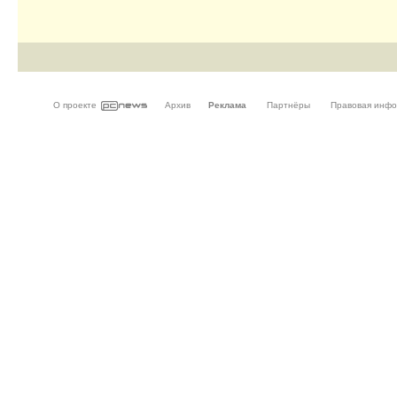
О проекте
Архив
Реклама
Партнёры
Правовая инф