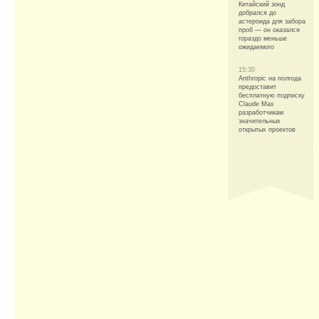
Китайский зонд
добрался до
астероида для забора
проб — он оказался
гораздо меньше
ожидаемого
15:30
Anthropic на полгода
предоставит
бесплатную подписку
Claude Max
разработчикам
значительных
открытых проектов