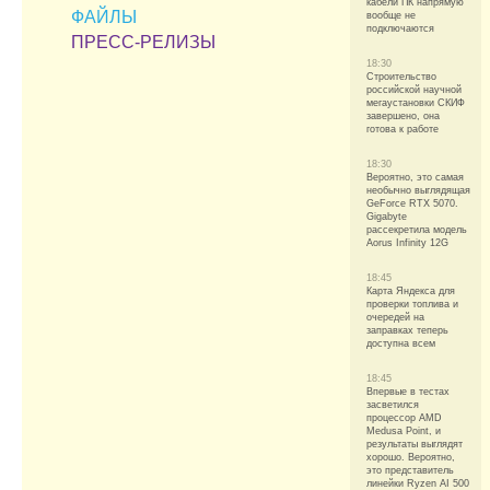
кабели ПК напрямую
ФАЙЛЫ
вообще не
подключаются
ПРЕСС-РЕЛИЗЫ
18:30
Строительство
российской научной
мегаустановки СКИФ
завершено, она
готова к работе
18:30
Вероятно, это самая
необычно выглядящая
GeForce RTX 5070.
Gigabyte
рассекретила модель
Aorus Infinity 12G
18:45
Карта Яндекса для
проверки топлива и
очередей на
заправках теперь
доступна всем
18:45
Впервые в тестах
засветился
процессор AMD
Medusa Point, и
результаты выглядят
хорошо. Вероятно,
это представитель
линейки Ryzen AI 500