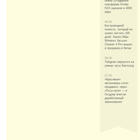
новой 20-ядерной
платформе Nvidia
N1X оценили в 4000
евро
08:00
Беспроводной
пылесос, который не
нужно чистить 100
дней. Xiaomi Mijia
Wireless Vacuum
Cleaner 4 Pro вышел
в предзаказ в Китае
08:00
Telegram вернулся на
умные часы Samsung
07:45
«Красивые»
автономера хотят
продавать через
«Госуслуги» — в
Госдуму внесли
доработанный
законопроект