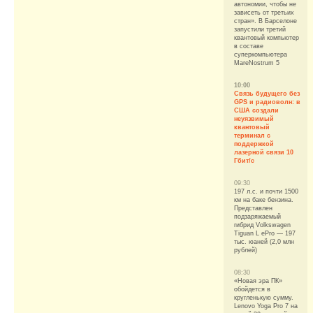
автономии, чтобы не
зависеть от третьих
стран». В Барселоне
запустили третий
квантовый компьютер
в составе
суперкомпьютера
MareNostrum 5
10:00
Связь будущего без
GPS и радиоволн: в
США создали
неуязвимый
квантовый
терминал с
поддержкой
лазерной связи 10
Гбит/с
09:30
197 л.с. и почти 1500
км на баке бензина.
Представлен
подзаряжаемый
гибрид Volkswagen
Tiguan L ePro — 197
тыс. юаней (2,0 млн
рублей)
08:30
«Новая эра ПК»
обойдется в
кругленькую сумму.
Lenovo Yoga Pro 7 на