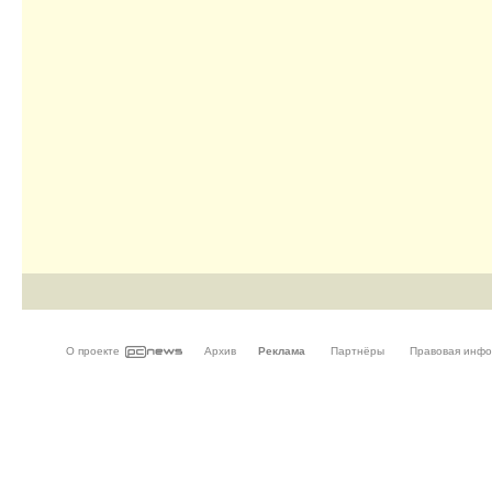
О проекте
Архив
Реклама
Партнёры
Правовая инф