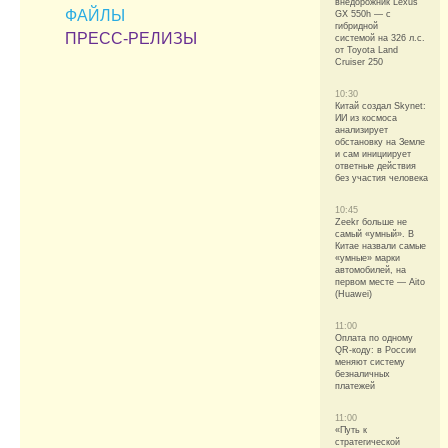
внедорожник Lexus
ФАЙЛЫ
GX 550h — с
гибридной
ПРЕСС-РЕЛИЗЫ
системой на 326 л.с.
от Toyota Land
Cruiser 250
10:30
Китай создал Skynet:
ИИ из космоса
анализирует
обстановку на Земле
и сам инициирует
ответные действия
без участия человека
10:45
Zeekr больше не
самый «умный». В
Китае назвали самые
«умные» марки
автомобилей, на
первом месте — Aito
(Huawei)
11:00
Оплата по одному
QR-коду: в России
меняют систему
безналичных
платежей
11:00
«Путь к
стратегической